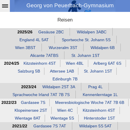
Georg von Peuerbach-Gymnasium
Reisen
2025/26
Gesäuse 2BC
Wildalpen 3ABC
England 4L 5AT
Sportwoche St. Johann 5S
Wien 3BST
Wurzeralm 3ST
Wildalpen 6B
Alicante 7ATBS
St. Johann 1ST
2024/25
Kitzsteinhorn 4ST
Wien 4BL
Arlberg 6AT 6S
Salzburg 5B
Attersee 1AB
St. Johann 1ST
Edinburgh 7B
2023/24
Wildalpen 2ST 3A
Prag 4L
Sprachwoche Irland 7AT 7B 7S
Kennenlerntage 1L
2022/23
Gardasee 7S
Meeresbiologische Woche 7AT 7B 6B
Klopeinersee 2ST
Wien 4C
Kitzsteinhorn 4ST
Wientage 8AT
Wientage 5S
Hinterstoder 1ST
2021/22
Gardasee 7S 7AT
Wildalpen 5S 5AT