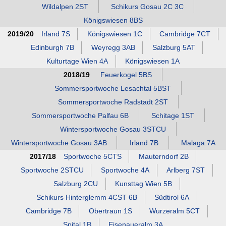
Wildalpen 2ST
Schikurs Gosau 2C 3C
Königswiesen 8BS
2019/20
Irland 7S
Königswiesen 1C
Cambridge 7CT
Edinburgh 7B
Weyregg 3AB
Salzburg 5AT
Kulturtage Wien 4A
Königswiesen 1A
2018/19
Feuerkogel 5BS
Sommersportwoche Lesachtal 5BST
Sommersportwoche Radstadt 2ST
Sommersportwoche Palfau 6B
Schitage 1ST
Wintersportwoche Gosau 3STCU
Wintersportwoche Gosau 3AB
Irland 7B
Malaga 7A
2017/18
Sportwoche 5CTS
Mauterndorf 2B
Sportwoche 2STCU
Sportwoche 4A
Arlberg 7ST
Salzburg 2CU
Kunsttag Wien 5B
Schikurs Hinterglemm 4CST 6B
Südtirol 6A
Cambridge 7B
Obertraun 1S
Wurzeralm 5CT
Spital 1B
Eisenaueralm 3A