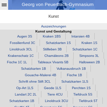
Georg von Peuerbach-Gymnasium
Kunst
Auszeichnungen
Kunst und Gestaltung
Augen 3S
Kraken 1BS
Intarsien 4B
Fossilienfund 3C
Schatzkarten 1S
Kraken 1S
Linoldruck 3CL
Stillleben 3B
Schatzkarten 1C
Krakenschatz 1C
Chamäleons 2B
Simpsons 3L
Fische 1C 1L
Tableaux Vivants 5B
Halloween 2B
Schatzkarten 1B
Vulkanausbruch 1B
Gouache‑Malerei 4B
Fische 1B
Schrift ohne Stift 3CL
Schatzkarten 1LS
Op‑Art 1LS
Geode 1LS
Perchten 1S
Landart 2C 2L
Tiere 4CU
Tiefdruck 5S
Schatzkarten 1B
Linoldruck 3CU
Tiefdruck 5T