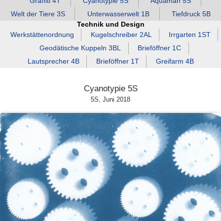
Graffiti 4T
Cyanotypie 5S
Aquaman 5S
Welt der Tiere 3S
Unterwasserwelt 1B
Tiefdruck 5B
Technik und Design
Werkstättenordnung
Kugelschreiber 2AL
Irrgarten 1ST
Geodätische Kuppeln 3BL
Brieföffner 1C
Lautsprecher 4B
Brieföffner 1T
Greifarm 4B
Cyanotypie 5S
5S, Juni 2018