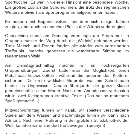
Sportwoche. Es war in vielerlei Hinsicht eine besondere Woche.
Ein großes Lob an die Schüler/innen, die trotz des regnerischen
Wetters motiviert am Sportprogramm teilgenommen haben.
Es begann mit Bogenschießen, bei dem sich einige Talente
zeigten, aber auch so mancher Pfeil in der Wildnis verlorenging.
Geocaching stand am Dienstag vormittags am Programm. In
Gruppen musste der Weg durch die „Wildnis“ gefunden werden.
Trotz Matsch und Regen fanden alle wieder zum vereinbarten
Treffpunkt, manche genossen die wunderbare Stimmung im
regennassen Wald.
Am Dienstagnachmittag machten wir im Hochseilgarten
Gruppenübungen. Zuerst hatte man die Möglichkeit, einen
Metallmast hochzuklettern, während die anderen den Kletterer
sicherten. Die erste wirkliche Mutprobe war ein Schritt nach
hinten ins Ungewisse. Danach überquerte die ganze Klasse
gemeinschaftlich eine Mauer. Nach dem Abendessen verfassten
wir in zwei Kleingruppen kreative Texte. (Das hat so manchem
Spaß gemacht! :-)
Mittwochvormittag fuhren wir Kajak, wir spielten verschiedene
Spiele auf dem Wasser und nachmittags fuhren wir dann nach
Admont. Nach einer Führung in der größten Stiftsbibliothek der
Welt, konnten wir uns in dort frei bewegen. (anonym)