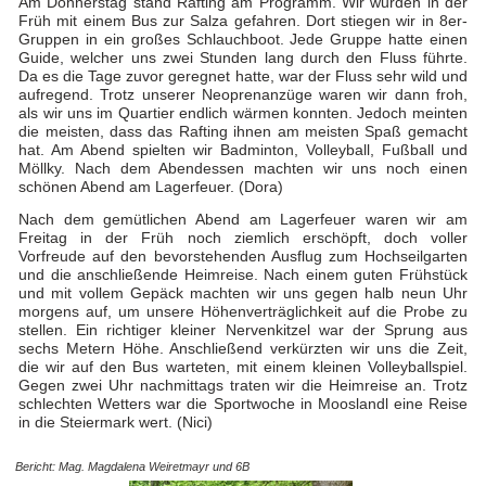
Am Donnerstag stand Rafting am Programm. Wir wurden in der
Früh mit einem Bus zur Salza gefahren. Dort stiegen wir in 8er-
Gruppen in ein großes Schlauchboot. Jede Gruppe hatte einen
Guide, welcher uns zwei Stunden lang durch den Fluss führte.
Da es die Tage zuvor geregnet hatte, war der Fluss sehr wild und
aufregend. Trotz unserer Neoprenanzüge waren wir dann froh,
als wir uns im Quartier endlich wärmen konnten. Jedoch meinten
die meisten, dass das Rafting ihnen am meisten Spaß gemacht
hat. Am Abend spielten wir Badminton, Volleyball, Fußball und
Möllky. Nach dem Abendessen machten wir uns noch einen
schönen Abend am Lagerfeuer. (Dora)
Nach dem gemütlichen Abend am Lagerfeuer waren wir am
Freitag in der Früh noch ziemlich erschöpft, doch voller
Vorfreude auf den bevorstehenden Ausflug zum Hochseilgarten
und die anschließende Heimreise. Nach einem guten Frühstück
und mit vollem Gepäck machten wir uns gegen halb neun Uhr
morgens auf, um unsere Höhenverträglichkeit auf die Probe zu
stellen. Ein richtiger kleiner Nervenkitzel war der Sprung aus
sechs Metern Höhe. Anschließend verkürzten wir uns die Zeit,
die wir auf den Bus warteten, mit einem kleinen Volleyballspiel.
Gegen zwei Uhr nachmittags traten wir die Heimreise an. Trotz
schlechten Wetters war die Sportwoche in Mooslandl eine Reise
in die Steiermark wert. (Nici)
Bericht: Mag. Magdalena Weiretmayr und 6B