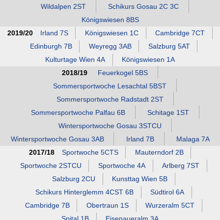
Wildalpen 2ST
Schikurs Gosau 2C 3C
Königswiesen 8BS
2019/20
Irland 7S
Königswiesen 1C
Cambridge 7CT
Edinburgh 7B
Weyregg 3AB
Salzburg 5AT
Kulturtage Wien 4A
Königswiesen 1A
2018/19
Feuerkogel 5BS
Sommersportwoche Lesachtal 5BST
Sommersportwoche Radstadt 2ST
Sommersportwoche Palfau 6B
Schitage 1ST
Wintersportwoche Gosau 3STCU
Wintersportwoche Gosau 3AB
Irland 7B
Malaga 7A
2017/18
Sportwoche 5CTS
Mauterndorf 2B
Sportwoche 2STCU
Sportwoche 4A
Arlberg 7ST
Salzburg 2CU
Kunsttag Wien 5B
Schikurs Hinterglemm 4CST 6B
Südtirol 6A
Cambridge 7B
Obertraun 1S
Wurzeralm 5CT
Spital 1B
Eisenaueralm 3A