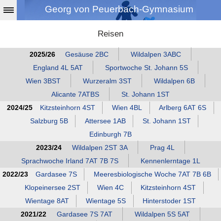
Georg von Peuerbach-Gymnasium
Reisen
2025/26
Gesäuse 2BC
Wildalpen 3ABC
England 4L 5AT
Sportwoche St. Johann 5S
Wien 3BST
Wurzeralm 3ST
Wildalpen 6B
Alicante 7ATBS
St. Johann 1ST
2024/25
Kitzsteinhorn 4ST
Wien 4BL
Arlberg 6AT 6S
Salzburg 5B
Attersee 1AB
St. Johann 1ST
Edinburgh 7B
2023/24
Wildalpen 2ST 3A
Prag 4L
Sprachwoche Irland 7AT 7B 7S
Kennenlerntage 1L
2022/23
Gardasee 7S
Meeresbiologische Woche 7AT 7B 6B
Klopeinersee 2ST
Wien 4C
Kitzsteinhorn 4ST
Wientage 8AT
Wientage 5S
Hinterstoder 1ST
2021/22
Gardasee 7S 7AT
Wildalpen 5S 5AT