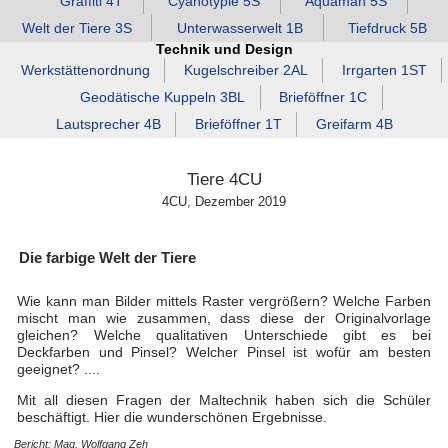
Graffiti 4T
Cyanotypie 5S
Aquaman 5S
Welt der Tiere 3S
Unterwasserwelt 1B
Tiefdruck 5B
Technik und Design
Werkstättenordnung
Kugelschreiber 2AL
Irrgarten 1ST
Geodätische Kuppeln 3BL
Brieföffner 1C
Lautsprecher 4B
Brieföffner 1T
Greifarm 4B
Tiere 4CU
4CU, Dezember 2019
Die farbige Welt der Tiere
Wie kann man Bilder mittels Raster vergrößern? Welche Farben
mischt man wie zusammen, dass diese der Originalvorlage
gleichen? Welche qualitativen Unterschiede gibt es bei
Deckfarben und Pinsel? Welcher Pinsel ist wofür am besten
geeignet? ....
Mit all diesen Fragen der Maltechnik haben sich die Schüler
beschäftigt. Hier die wunderschönen Ergebnisse.
Bericht: Mag. Wolfgang Zeh