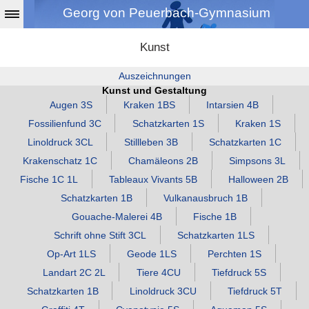
Georg von Peuerbach-Gymnasium
Kunst
Auszeichnungen
Kunst und Gestaltung
Augen 3S
Kraken 1BS
Intarsien 4B
Fossilienfund 3C
Schatzkarten 1S
Kraken 1S
Linoldruck 3CL
Stillleben 3B
Schatzkarten 1C
Krakenschatz 1C
Chamäleons 2B
Simpsons 3L
Fische 1C 1L
Tableaux Vivants 5B
Halloween 2B
Schatzkarten 1B
Vulkanausbruch 1B
Gouache‑Malerei 4B
Fische 1B
Schrift ohne Stift 3CL
Schatzkarten 1LS
Op‑Art 1LS
Geode 1LS
Perchten 1S
Landart 2C 2L
Tiere 4CU
Tiefdruck 5S
Schatzkarten 1B
Linoldruck 3CU
Tiefdruck 5T