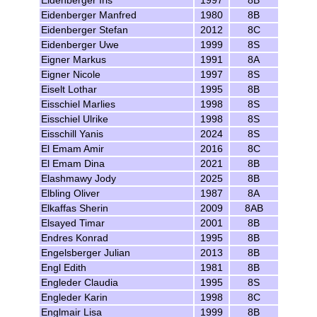
Eidenberger Iris
1997
8B
Eidenberger Manfred
1980
8B
Eidenberger Stefan
2012
8C
Eidenberger Uwe
1999
8S
Eigner Markus
1991
8A
Eigner Nicole
1997
8S
Eiselt Lothar
1995
8B
Eisschiel Marlies
1998
8S
Eisschiel Ulrike
1998
8S
Eisschill Yanis
2024
8S
El Emam Amir
2016
8C
El Emam Dina
2021
8B
Elashmawy Jody
2025
8B
Elbling Oliver
1987
8A
Elkaffas Sherin
2009
8AB
Elsayed Timar
2001
8B
Endres Konrad
1995
8B
Engelsberger Julian
2013
8B
Engl Edith
1981
8B
Engleder Claudia
1995
8S
Engleder Karin
1998
8C
Englmair Lisa
1999
8B