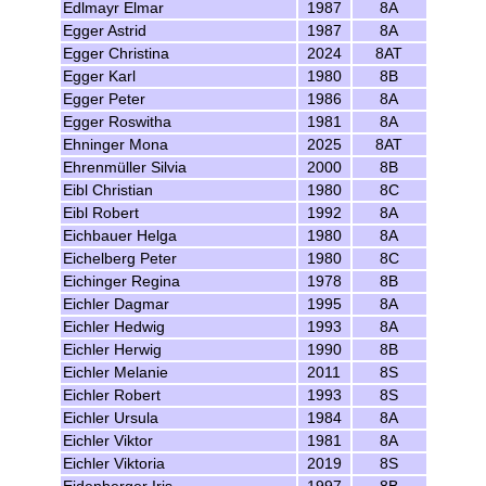
Edlmayr Elmar
1987
8A
Egger Astrid
1987
8A
Egger Christina
2024
8AT
Egger Karl
1980
8B
Egger Peter
1986
8A
Egger Roswitha
1981
8A
Ehninger Mona
2025
8AT
Ehrenmüller Silvia
2000
8B
Eibl Christian
1980
8C
Eibl Robert
1992
8A
Eichbauer Helga
1980
8A
Eichelberg Peter
1980
8C
Eichinger Regina
1978
8B
Eichler Dagmar
1995
8A
Eichler Hedwig
1993
8A
Eichler Herwig
1990
8B
Eichler Melanie
2011
8S
Eichler Robert
1993
8S
Eichler Ursula
1984
8A
Eichler Viktor
1981
8A
Eichler Viktoria
2019
8S