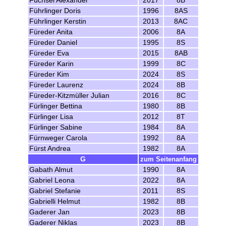
Füchsel Alexander
2017
8B
Führlinger Doris
1996
8AS
Führlinger Kerstin
2013
8AC
Füreder Anita
2006
8A
Füreder Daniel
1995
8S
Füreder Eva
2015
8AB
Füreder Karin
1999
8C
Füreder Kim
2024
8S
Füreder Laurenz
2024
8B
Füreder-Kitzmüller Julian
2016
8C
Fürlinger Bettina
1980
8B
Fürlinger Lisa
2012
8T
Fürlinger Sabine
1984
8A
Fürnweger Carola
1992
8A
Fürst Andrea
1982
8A
G
zum Seitenanfang
Gabath Almut
1990
8A
Gabriel Leona
2022
8A
Gabriel Stefanie
2011
8S
Gabrielli Helmut
1982
8B
Gaderer Jan
2023
8B
Gaderer Niklas
2023
8B