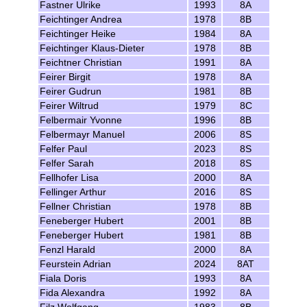
Fastner Ulrike
1993
8A
Feichtinger Andrea
1978
8B
Feichtinger Heike
1984
8A
Feichtinger Klaus-Dieter
1978
8B
Feichtner Christian
1991
8A
Feirer Birgit
1978
8A
Feirer Gudrun
1981
8B
Feirer Wiltrud
1979
8C
Felbermair Yvonne
1996
8B
Felbermayr Manuel
2006
8S
Felfer Paul
2023
8S
Felfer Sarah
2018
8S
Fellhofer Lisa
2000
8A
Fellinger Arthur
2016
8S
Fellner Christian
1978
8B
Feneberger Hubert
2001
8B
Feneberger Hubert
1981
8B
Fenzl Harald
2000
8A
Feurstein Adrian
2024
8AT
Fiala Doris
1993
8A
Fida Alexandra
1992
8A