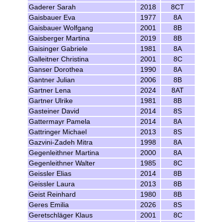
Gaderer Sarah
2018
8CT
Gaisbauer Eva
1977
8A
Gaisbauer Wolfgang
2001
8B
Gaisberger Martina
2019
8B
Gaisinger Gabriele
1981
8A
Galleitner Christina
2001
8C
Ganser Dorothea
1990
8A
Gantner Julian
2006
8B
Gartner Lena
2024
8AT
Gartner Ulrike
1981
8B
Gasteiner David
2014
8S
Gattermayr Pamela
2014
8A
Gattringer Michael
2013
8S
Gazvini-Zadeh Mitra
1998
8A
Gegenleithner Martina
2000
8A
Gegenleithner Walter
1985
8C
Geissler Elias
2014
8B
Geissler Laura
2013
8B
Geist Reinhard
1980
8B
Geres Emilia
2026
8S
Geretschläger Klaus
2001
8C