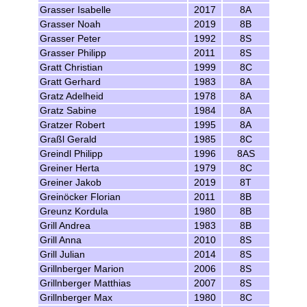
Grasser Isabelle
2017
8A
Grasser Noah
2019
8B
Grasser Peter
1992
8S
Grasser Philipp
2011
8S
Gratt Christian
1999
8C
Gratt Gerhard
1983
8A
Gratz Adelheid
1978
8A
Gratz Sabine
1984
8A
Gratzer Robert
1995
8A
Graßl Gerald
1985
8C
Greindl Philipp
1996
8AS
Greiner Herta
1979
8C
Greiner Jakob
2019
8T
Greinöcker Florian
2011
8B
Greunz Kordula
1980
8B
Grill Andrea
1983
8B
Grill Anna
2010
8S
Grill Julian
2014
8S
Grillnberger Marion
2006
8S
Grillnberger Matthias
2007
8S
Grillnberger Max
1980
8C