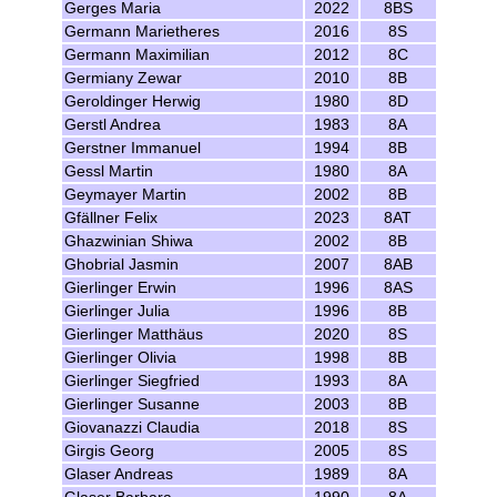
Gerges Maria
2022
8BS
Germann Marietheres
2016
8S
Germann Maximilian
2012
8C
Germiany Zewar
2010
8B
Geroldinger Herwig
1980
8D
Gerstl Andrea
1983
8A
Gerstner Immanuel
1994
8B
Gessl Martin
1980
8A
Geymayer Martin
2002
8B
Gfällner Felix
2023
8AT
Ghazwinian Shiwa
2002
8B
Ghobrial Jasmin
2007
8AB
Gierlinger Erwin
1996
8AS
Gierlinger Julia
1996
8B
Gierlinger Matthäus
2020
8S
Gierlinger Olivia
1998
8B
Gierlinger Siegfried
1993
8A
Gierlinger Susanne
2003
8B
Giovanazzi Claudia
2018
8S
Girgis Georg
2005
8S
Glaser Andreas
1989
8A