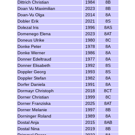
Dittrich Christian
1984
8B
Doan Vu Maximilian
2023
8B
Doan-Vu Olga
2014
8A
Dobler Erik
2021
8S
Dolezal Iris
1996
8AS
Domenego Elena
2023
8AT
Doneus Ulrike
1980
8C
Donke Peter
1978
8A
Donke Werner
1986
8A
Donner Edeltraud
1977
8A
Donner Elisabeth
1992
8S
Doppler Georg
1993
8S
Doppler Stefan
1982
8A
Dorfer Daniela
1991
8A
Dormayr Christoph
2018
8CT
Dorner Christian
1999
8C
Dorner Franziska
2025
8AT
Dorner Melanie
1997
8B
Dorninger Roland
1989
8A
Dostal Anja
2015
8AB
Dostal Nina
2019
8B