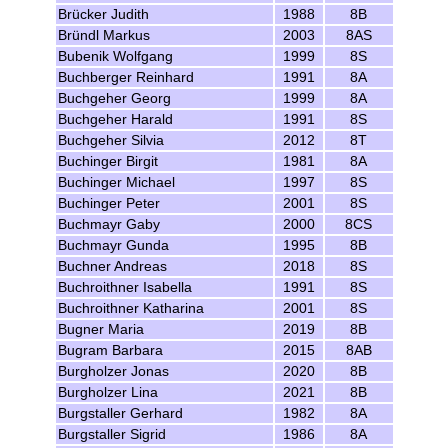
Brücker Judith
1988
8B
Bründl Markus
2003
8AS
Bubenik Wolfgang
1999
8S
Buchberger Reinhard
1991
8A
Buchgeher Georg
1999
8A
Buchgeher Harald
1991
8S
Buchgeher Silvia
2012
8T
Buchinger Birgit
1981
8A
Buchinger Michael
1997
8S
Buchinger Peter
2001
8S
Buchmayr Gaby
2000
8CS
Buchmayr Gunda
1995
8B
Buchner Andreas
2018
8S
Buchroithner Isabella
1991
8S
Buchroithner Katharina
2001
8S
Bugner Maria
2019
8B
Bugram Barbara
2015
8AB
Burgholzer Jonas
2020
8B
Burgholzer Lina
2021
8B
Burgstaller Gerhard
1982
8A
Burgstaller Sigrid
1986
8A