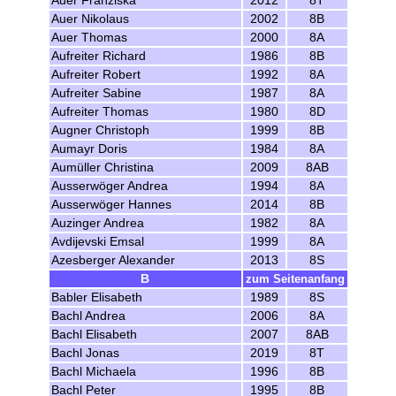
Auer Franziska
2012
8T
Auer Nikolaus
2002
8B
Auer Thomas
2000
8A
Aufreiter Richard
1986
8B
Aufreiter Robert
1992
8A
Aufreiter Sabine
1987
8A
Aufreiter Thomas
1980
8D
Augner Christoph
1999
8B
Aumayr Doris
1984
8A
Aumüller Christina
2009
8AB
Ausserwöger Andrea
1994
8A
Ausserwöger Hannes
2014
8B
Auzinger Andrea
1982
8A
Avdijevski Emsal
1999
8A
Azesberger Alexander
2013
8S
B
zum Seitenanfang
Babler Elisabeth
1989
8S
Bachl Andrea
2006
8A
Bachl Elisabeth
2007
8AB
Bachl Jonas
2019
8T
Bachl Michaela
1996
8B
Bachl Peter
1995
8B