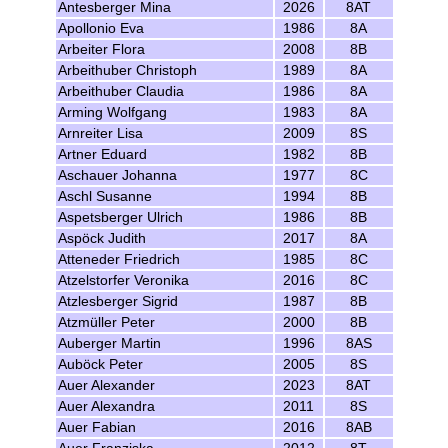
Antesberger Mina
2026
8AT
Apollonio Eva
1986
8A
Arbeiter Flora
2008
8B
Arbeithuber Christoph
1989
8A
Arbeithuber Claudia
1986
8A
Arming Wolfgang
1983
8A
Arnreiter Lisa
2009
8S
Artner Eduard
1982
8B
Aschauer Johanna
1977
8C
Aschl Susanne
1994
8B
Aspetsberger Ulrich
1986
8B
Aspöck Judith
2017
8A
Atteneder Friedrich
1985
8C
Atzelstorfer Veronika
2016
8C
Atzlesberger Sigrid
1987
8B
Atzmüller Peter
2000
8B
Auberger Martin
1996
8AS
Auböck Peter
2005
8S
Auer Alexander
2023
8AT
Auer Alexandra
2011
8S
Auer Fabian
2016
8AB