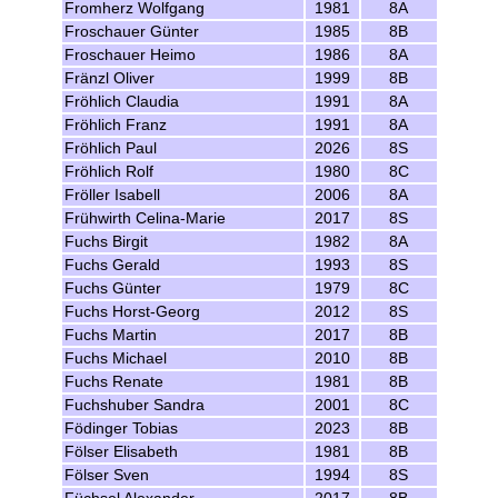
Fromherz Wolfgang
1981
8A
Froschauer Günter
1985
8B
Froschauer Heimo
1986
8A
Fränzl Oliver
1999
8B
Fröhlich Claudia
1991
8A
Fröhlich Franz
1991
8A
Fröhlich Paul
2026
8S
Fröhlich Rolf
1980
8C
Fröller Isabell
2006
8A
Frühwirth Celina-Marie
2017
8S
Fuchs Birgit
1982
8A
Fuchs Gerald
1993
8S
Fuchs Günter
1979
8C
Fuchs Horst-Georg
2012
8S
Fuchs Martin
2017
8B
Fuchs Michael
2010
8B
Fuchs Renate
1981
8B
Fuchshuber Sandra
2001
8C
Födinger Tobias
2023
8B
Fölser Elisabeth
1981
8B
Fölser Sven
1994
8S