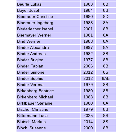
Beurle Lukas
1983
8B
Beyer Josef
1984
8B
Biberauer Christine
1980
8D
Biberauer Ingeborg
1988
8A
Biederleitner Isabel
2001
8B
Biermayer Werner
1981
8A
Bind Werner
1988
8A
Binder Alexandra
1997
8A
Binder Andreas
1982
8B
Binder Brigitte
1977
8B
Binder Fabian
2006
8B
Binder Simone
2012
8S
Binder Sophie
2012
8AB
Binder Verena
1979
8B
Birkenberg Beatrice
1980
8B
Birkenberg Michael
1983
8B
Birklbauer Stefanie
1980
8A
Bischof Christine
1979
8B
Bittermann Luca
2025
8S
Blutsch Markus
2014
8S
Blöchl Susanne
2000
8B