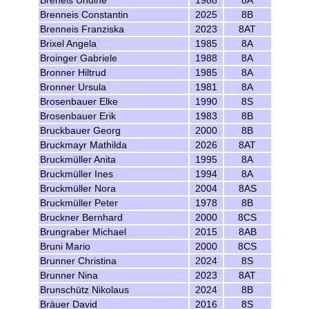
Breneis Undine
1988
8A
Brenneis Constantin
2025
8B
Brenneis Franziska
2023
8AT
Brixel Angela
1985
8A
Broinger Gabriele
1988
8A
Bronner Hiltrud
1985
8A
Bronner Ursula
1981
8A
Brosenbauer Elke
1990
8S
Brosenbauer Erik
1983
8B
Bruckbauer Georg
2000
8B
Bruckmayr Mathilda
2026
8AT
Bruckmüller Anita
1995
8A
Bruckmüller Ines
1994
8A
Bruckmüller Nora
2004
8AS
Bruckmüller Peter
1978
8B
Bruckner Bernhard
2000
8CS
Brungraber Michael
2015
8AB
Bruni Mario
2000
8CS
Brunner Christina
2024
8S
Brunner Nina
2023
8AT
Brunschütz Nikolaus
2024
8B
Bräuer David
2016
8S