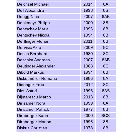
Deichsel Michael
2014
8A
Deil Alexandra
1998
8S
Dengg Nina
2007
8AB
Denkmayr Philipp
2000
8B
Dentschev Maria
1996
8B
Dentschev Nikola
1994
8B
Derflinger Florian
2011
8B
Dervisic Azra
2009
8C
Desch Bernhard
1980
8C
Deschka Andreas
2007
8AB
Deutinger Alexander
1988
8C
Dibold Markus
1994
8B
Dicketmüller Romana
1986
8A
Dieringer Felix
2012
8C
Dietl Astrid
1996
8AS
Dijmarescu Marco
2013
8B
Dirisamer Nora
1999
8A
Dirisamer Patrick
1977
8B
Dirnberger Karin
2000
8CS
Dirnberger Marion
1996
8B
Diskus Christian
1978
8B