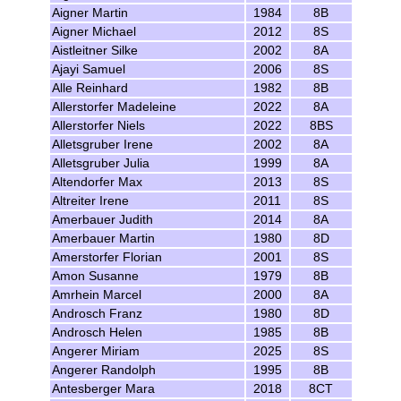
Aigner Martin
1984
8B
Aigner Michael
2012
8S
Aistleitner Silke
2002
8A
Ajayi Samuel
2006
8S
Alle Reinhard
1982
8B
Allerstorfer Madeleine
2022
8A
Allerstorfer Niels
2022
8BS
Alletsgruber Irene
2002
8A
Alletsgruber Julia
1999
8A
Altendorfer Max
2013
8S
Altreiter Irene
2011
8S
Amerbauer Judith
2014
8A
Amerbauer Martin
1980
8D
Amerstorfer Florian
2001
8S
Amon Susanne
1979
8B
Amrhein Marcel
2000
8A
Androsch Franz
1980
8D
Androsch Helen
1985
8B
Angerer Miriam
2025
8S
Angerer Randolph
1995
8B
Antesberger Mara
2018
8CT