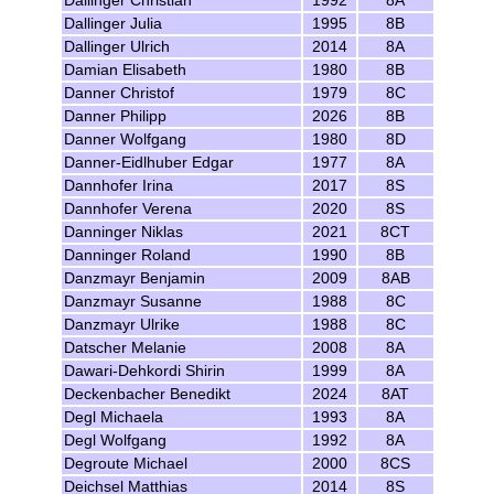
Dallinger Christian
1992
8A
Dallinger Julia
1995
8B
Dallinger Ulrich
2014
8A
Damian Elisabeth
1980
8B
Danner Christof
1979
8C
Danner Philipp
2026
8B
Danner Wolfgang
1980
8D
Danner-Eidlhuber Edgar
1977
8A
Dannhofer Irina
2017
8S
Dannhofer Verena
2020
8S
Danninger Niklas
2021
8CT
Danninger Roland
1990
8B
Danzmayr Benjamin
2009
8AB
Danzmayr Susanne
1988
8C
Danzmayr Ulrike
1988
8C
Datscher Melanie
2008
8A
Dawari-Dehkordi Shirin
1999
8A
Deckenbacher Benedikt
2024
8AT
Degl Michaela
1993
8A
Degl Wolfgang
1992
8A
Degroute Michael
2000
8CS
Deichsel Matthias
2014
8S