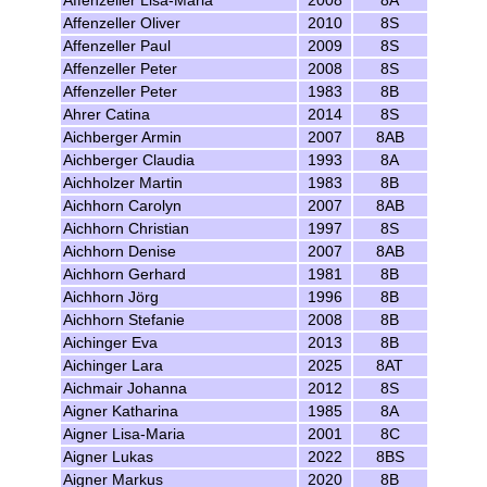
Affenzeller Lisa-Maria
2008
8A
Affenzeller Oliver
2010
8S
Affenzeller Paul
2009
8S
Affenzeller Peter
2008
8S
Affenzeller Peter
1983
8B
Ahrer Catina
2014
8S
Aichberger Armin
2007
8AB
Aichberger Claudia
1993
8A
Aichholzer Martin
1983
8B
Aichhorn Carolyn
2007
8AB
Aichhorn Christian
1997
8S
Aichhorn Denise
2007
8AB
Aichhorn Gerhard
1981
8B
Aichhorn Jörg
1996
8B
Aichhorn Stefanie
2008
8B
Aichinger Eva
2013
8B
Aichinger Lara
2025
8AT
Aichmair Johanna
2012
8S
Aigner Katharina
1985
8A
Aigner Lisa-Maria
2001
8C
Aigner Lukas
2022
8BS
Aigner Markus
2020
8B