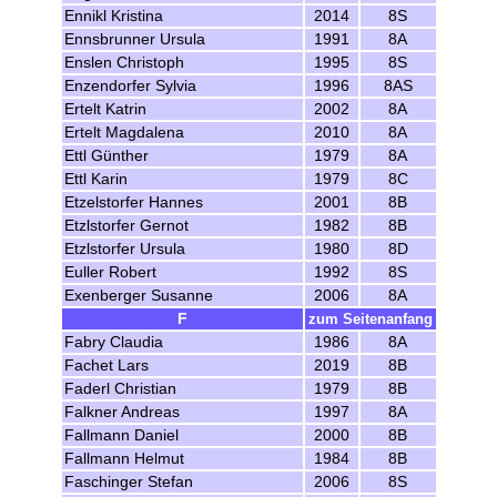
Ennikl Kristina
2014
8S
Ennsbrunner Ursula
1991
8A
Enslen Christoph
1995
8S
Enzendorfer Sylvia
1996
8AS
Ertelt Katrin
2002
8A
Ertelt Magdalena
2010
8A
Ettl Günther
1979
8A
Ettl Karin
1979
8C
Etzelstorfer Hannes
2001
8B
Etzlstorfer Gernot
1982
8B
Etzlstorfer Ursula
1980
8D
Euller Robert
1992
8S
Exenberger Susanne
2006
8A
F
zum Seitenanfang
Fabry Claudia
1986
8A
Fachet Lars
2019
8B
Faderl Christian
1979
8B
Falkner Andreas
1997
8A
Fallmann Daniel
2000
8B
Fallmann Helmut
1984
8B
Faschinger Stefan
2006
8S