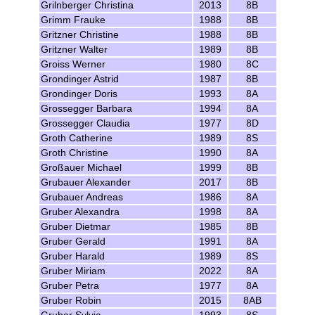
Grilnberger Christina
2013
8B
Grimm Frauke
1988
8B
Gritzner Christine
1988
8B
Gritzner Walter
1989
8B
Groiss Werner
1980
8C
Grondinger Astrid
1987
8B
Grondinger Doris
1993
8A
Grossegger Barbara
1994
8A
Grossegger Claudia
1977
8D
Groth Catherine
1989
8S
Groth Christine
1990
8A
Großauer Michael
1999
8B
Grubauer Alexander
2017
8B
Grubauer Andreas
1986
8A
Gruber Alexandra
1998
8A
Gruber Dietmar
1985
8B
Gruber Gerald
1991
8A
Gruber Harald
1989
8S
Gruber Miriam
2022
8A
Gruber Petra
1977
8A
Gruber Robin
2015
8AB