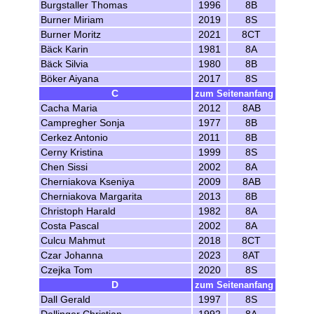
Burgstaller Thomas
1996
8B
Burner Miriam
2019
8S
Burner Moritz
2021
8CT
Bäck Karin
1981
8A
Bäck Silvia
1980
8B
Böker Aiyana
2017
8S
C
zum Seitenanfang
Cacha Maria
2012
8AB
Campregher Sonja
1977
8B
Cerkez Antonio
2011
8B
Cerny Kristina
1999
8S
Chen Sissi
2002
8A
Cherniakova Kseniya
2009
8AB
Cherniakova Margarita
2013
8B
Christoph Harald
1982
8A
Costa Pascal
2002
8A
Culcu Mahmut
2018
8CT
Czar Johanna
2023
8AT
Czejka Tom
2020
8S
D
zum Seitenanfang
Dall Gerald
1997
8S