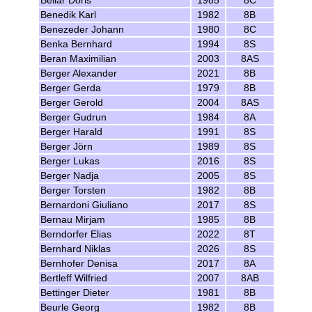
Bellar Doris
1985
8C
Benedik Karl
1982
8B
Benezeder Johann
1980
8C
Benka Bernhard
1994
8S
Beran Maximilian
2003
8AS
Berger Alexander
2021
8B
Berger Gerda
1979
8B
Berger Gerold
2004
8AS
Berger Gudrun
1984
8A
Berger Harald
1991
8S
Berger Jörn
1989
8S
Berger Lukas
2016
8S
Berger Nadja
2005
8S
Berger Torsten
1982
8B
Bernardoni Giuliano
2017
8S
Bernau Mirjam
1985
8B
Berndorfer Elias
2022
8T
Bernhard Niklas
2026
8S
Bernhofer Denisa
2017
8A
Bertleff Wilfried
2007
8AB
Bettinger Dieter
1981
8B
Beurle Georg
1982
8B