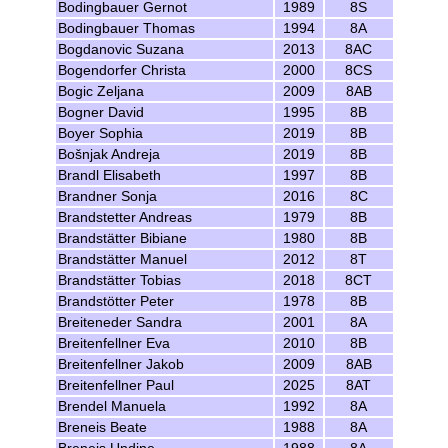
Bodingbauer Gernot
1989
8S
Bodingbauer Thomas
1994
8A
Bogdanovic Suzana
2013
8AC
Bogendorfer Christa
2000
8CS
Bogic Zeljana
2009
8AB
Bogner David
1995
8B
Boyer Sophia
2019
8B
Bošnjak Andreja
2019
8B
Brandl Elisabeth
1997
8B
Brandner Sonja
2016
8C
Brandstetter Andreas
1979
8B
Brandstätter Bibiane
1980
8B
Brandstätter Manuel
2012
8T
Brandstätter Tobias
2018
8CT
Brandstötter Peter
1978
8B
Breiteneder Sandra
2001
8A
Breitenfellner Eva
2010
8B
Breitenfellner Jakob
2009
8AB
Breitenfellner Paul
2025
8AT
Brendel Manuela
1992
8A
Breneis Beate
1988
8A