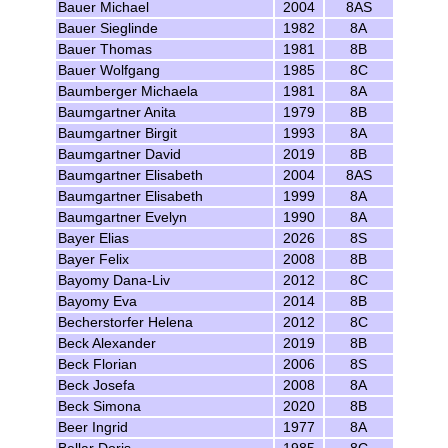
Bauer Michael
2004
8AS
Bauer Sieglinde
1982
8A
Bauer Thomas
1981
8B
Bauer Wolfgang
1985
8C
Baumberger Michaela
1981
8A
Baumgartner Anita
1979
8B
Baumgartner Birgit
1993
8A
Baumgartner David
2019
8B
Baumgartner Elisabeth
2004
8AS
Baumgartner Elisabeth
1999
8A
Baumgartner Evelyn
1990
8A
Bayer Elias
2026
8S
Bayer Felix
2008
8B
Bayomy Dana-Liv
2012
8C
Bayomy Eva
2014
8B
Becherstorfer Helena
2012
8C
Beck Alexander
2019
8B
Beck Florian
2006
8S
Beck Josefa
2008
8A
Beck Simona
2020
8B
Beer Ingrid
1977
8A