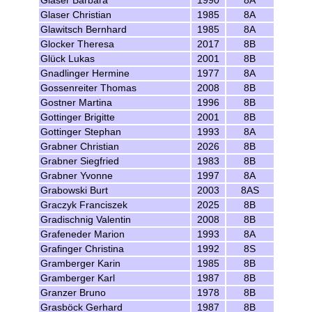
Glaser Barbara
1990
8A
Glaser Christian
1985
8A
Glawitsch Bernhard
1985
8A
Glocker Theresa
2017
8B
Glück Lukas
2001
8B
Gnadlinger Hermine
1977
8A
Gossenreiter Thomas
2008
8B
Gostner Martina
1996
8B
Gottinger Brigitte
2001
8B
Gottinger Stephan
1993
8A
Grabner Christian
2026
8B
Grabner Siegfried
1983
8B
Grabner Yvonne
1997
8A
Grabowski Burt
2003
8AS
Graczyk Franciszek
2025
8B
Gradischnig Valentin
2008
8B
Grafeneder Marion
1993
8A
Grafinger Christina
1992
8S
Gramberger Karin
1985
8B
Gramberger Karl
1987
8B
Granzer Bruno
1978
8B
Grasböck Gerhard
1987
8B