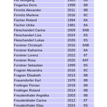
Filz Wolfgang
1983
8B
Fingerlos Doris
1998
8B
Firmötz Alexander
2011
8B
Firmötz Marlene
2016
8C
Fischer Roland
1994
8A
Fischer Ulrike
1981
8A
Fleischanderl Carina
2009
8AB
Fleischanderl Lisa
2024
8S
Fleischanderl Lukas
2026
8S
Forstner Christoph
2016
8AB
Forstner Katharina
2020
8A
Forstner Lorenz
2022
8T
Forstner Rosa
2025
8AT
Forstner Sebastian
1999
8S
Fragner Alexandra
2016
8C
Fragner Elisabeth
2013
8B
Frauendorfer Karl
1978
8B
Freilinger Florian
2018
8B
Freilinger Roland
2014
8B
Freudenthaler Angelika
2003
8B
Freudenthaler Carina
2012
8T
Freudenthaler Elias
2024
8S