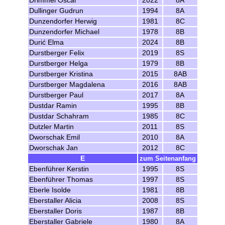
Drimmel Oscar
2022
8A
Dullinger Gudrun
1994
8A
Dunzendorfer Herwig
1981
8C
Dunzendorfer Michael
1978
8B
Durić Elma
2024
8B
Durstberger Felix
2019
8S
Durstberger Helga
1979
8B
Durstberger Kristina
2015
8AB
Durstberger Magdalena
2016
8AB
Durstberger Paul
2017
8A
Dustdar Ramin
1995
8B
Dustdar Schahram
1985
8C
Dutzler Martin
2011
8S
Dworschak Emil
2010
8A
Dworschak Jan
2012
8C
E
zum Seitenanfang
Ebenführer Kerstin
1995
8S
Ebenführer Thomas
1997
8S
Eberle Isolde
1981
8B
Eberstaller Alicia
2008
8S
Eberstaller Doris
1987
8B
Eberstaller Gabriele
1980
8A