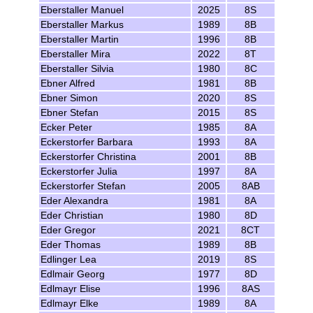
Eberstaller Manuel
2025
8S
Eberstaller Markus
1989
8B
Eberstaller Martin
1996
8B
Eberstaller Mira
2022
8T
Eberstaller Silvia
1980
8C
Ebner Alfred
1981
8B
Ebner Simon
2020
8S
Ebner Stefan
2015
8S
Ecker Peter
1985
8A
Eckerstorfer Barbara
1993
8A
Eckerstorfer Christina
2001
8B
Eckerstorfer Julia
1997
8A
Eckerstorfer Stefan
2005
8AB
Eder Alexandra
1981
8A
Eder Christian
1980
8D
Eder Gregor
2021
8CT
Eder Thomas
1989
8B
Edlinger Lea
2019
8S
Edlmair Georg
1977
8D
Edlmayr Elise
1996
8AS
Edlmayr Elke
1989
8A