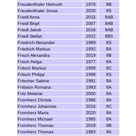
Freudenthaler Helmuth
1978
8B
Freudenthaler Jonas
2020
8S
Friedl Anna
2015
8AB
Friedl Birgit
2007
8AB
Friedl Jakob
2016
8AB
Friedl Stefan
2022
8BS
Friedrich Alexander
1989
8S
Friedrich Markus
1992
8A
Frisch Alexandra
2019
8B
Frisch Helga
1977
8A
Fritsch Markus
1999
8C
Fritsch Philipp
1998
8S
Fritscher Sabine
1981
8A
Frittaion Romana
1983
8A
Fritz Melanie
2000
8A
Fromherz Christa
1986
8A
Fromherz Johannes
2016
8C
Fromherz Maria
2020
8A
Fromherz Michael
1985
8A
Fromherz Thomas
2018
8B
Fromherz Thomas
1983
8A