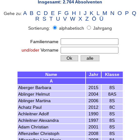
Insgesamt: 2.764 Absolventen
A
B
C
D
E
F
G
H
I
J
K
L
M
N
O
P
Q
Gehe zu:
R
S
T
U
V
W
X
Z
Ö
Ü
Sortierung:
alphabetisch
Jahrgang
Familienname
und/oder
Vorname
Name
Jahr
Klasse
A
Aberger Barbara
2015
8S
Ablinger Helmut
2004
8AS
Ablinger Martina
2006
8S
Achatz Paul
2012
8C
Achleitner Adolf
1990
8S
Achleitner Alexandra
1997
8S
Adam Christian
2001
8S
Affenzeller Christoph
2008
8S