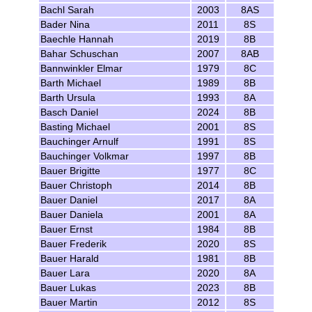
Bachl Sarah
2003
8AS
Bader Nina
2011
8S
Baechle Hannah
2019
8B
Bahar Schuschan
2007
8AB
Bannwinkler Elmar
1979
8C
Barth Michael
1989
8B
Barth Ursula
1993
8A
Basch Daniel
2024
8B
Basting Michael
2001
8S
Bauchinger Arnulf
1991
8S
Bauchinger Volkmar
1997
8B
Bauer Brigitte
1977
8C
Bauer Christoph
2014
8B
Bauer Daniel
2017
8A
Bauer Daniela
2001
8A
Bauer Ernst
1984
8B
Bauer Frederik
2020
8S
Bauer Harald
1981
8B
Bauer Lara
2020
8A
Bauer Lukas
2023
8B
Bauer Martin
2012
8S