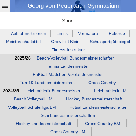
Georg von Peuerbach-Gymnasium
Sport
Aufnahmekriterien
Limits
Vormatura
Rekorde
Meisterschaftstitel
Groß hilft Klein
Schulsportgütesiegel
Fitness‑Instruktor
2025/26
Beach‑Volleyball Bundesmeisterschaften
Tennis Landesmeister
Fußball Mädchen Vizelandesmeister
Turn10 Landesmeisterschaft
Cross Country
2024/25
Leichtathletik Bundesmeister
Leichtathletik LM
Beach Volleyball LM
Hockey Bundesmeisterschaft
Volleyball Schülerliga LM
Futsal Landesmeisterschaften
Schi Landesmeisterschaften
Hockey Landesmeisterschaft
Cross Country BM
Cross Country LM