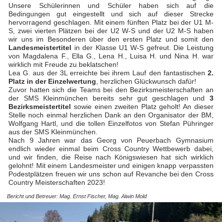
Unsere Schülerinnen und Schüler haben sich auf die
Bedingungen gut eingestellt und sich auf dieser Strecke
hervorragend geschlagen. Mit einem fünften Platz bei der U1 M-
S, zwei vierten Plätzen bei der U2 W-S und der U2 M-S haben
wir uns im Besonderen über den ersten Platz und somit den
Landesmeistertitel
in der Klasse U1 W-S gefreut. Die Leistung
von Magdalena F., Ella G., Lena H., Luisa H. und Nina H. war
wirklich mit Freude zu beklatschen!
Lea G. aus der 3L erreichte bei ihrem Lauf den fantastischen
2.
Platz in der Einzelwertung
, herzlichen Glückwunsch dafür!
Zuvor hatten sich die Teams bei den Bezirksmeisterschaften an
der SMS Kleinmünchen bereits sehr gut geschlagen und
3
Bezirksmeistertitel
sowie einen zweiten Platz geholt! An dieser
Stelle noch einmal herzlichen Dank an den Organisator der BM,
Wolfgang Hartl, und die tollen Einzelfotos von Stefan Pühringer
aus der SMS Kleinmünchen.
Nach 9 Jahren war das Georg von Peuerbach Gymnasium
endlich wieder einmal beim Cross Country Wettbewerb dabei,
und wir finden, die Reise nach Königswiesen hat sich wirklich
gelohnt! Mit einem Landesmeister und einigen knapp verpassten
Podestplätzen freuen wir uns schon auf Revanche bei den Cross
Country Meisterschaften 2023!
Bericht und Betreuer: Mag. Ernst Fischer, Mag. Alwin Mold