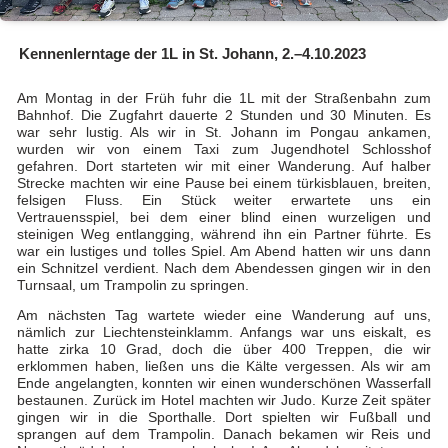
Kennenlerntage der 1L in St. Johann, 2.–4.10.2023
Am Montag in der Früh fuhr die 1L mit der Straßenbahn zum
Bahnhof. Die Zugfahrt dauerte 2 Stunden und 30 Minuten. Es
war sehr lustig. Als wir in St. Johann im Pongau ankamen,
wurden wir von einem Taxi zum Jugendhotel Schlosshof
gefahren. Dort starteten wir mit einer Wanderung. Auf halber
Strecke machten wir eine Pause bei einem türkisblauen, breiten,
felsigen Fluss. Ein Stück weiter erwartete uns ein
Vertrauensspiel, bei dem einer blind einen wurzeligen und
steinigen Weg entlangging, während ihn ein Partner führte. Es
war ein lustiges und tolles Spiel. Am Abend hatten wir uns dann
ein Schnitzel verdient. Nach dem Abendessen gingen wir in den
Turnsaal, um Trampolin zu springen.
Am nächsten Tag wartete wieder eine Wanderung auf uns,
nämlich zur Liechtensteinklamm. Anfangs war uns eiskalt, es
hatte zirka 10 Grad, doch die über 400 Treppen, die wir
erklommen haben, ließen uns die Kälte vergessen. Als wir am
Ende angelangten, konnten wir einen wunderschönen Wasserfall
bestaunen. Zurück im Hotel machten wir Judo. Kurze Zeit später
gingen wir in die Sporthalle. Dort spielten wir Fußball und
sprangen auf dem Trampolin. Danach bekamen wir Reis und