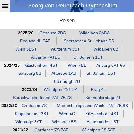
Georg von Peuerbach-Gymnasium
Reisen
2025/26
Gesäuse 2BC
Wildalpen 3ABC
England 4L 5AT
Sportwoche St. Johann 5S
Wien 3BST
Wurzeralm 3ST
Wildalpen 6B
Alicante 7ATBS
St. Johann 1ST
2024/25
Kitzsteinhorn 4ST
Wien 4BL
Arlberg 6AT 6S
Salzburg 5B
Attersee 1AB
St. Johann 1ST
Edinburgh 7B
2023/24
Wildalpen 2ST 3A
Prag 4L
Sprachwoche Irland 7AT 7B 7S
Kennenlerntage 1L
2022/23
Gardasee 7S
Meeresbiologische Woche 7AT 7B 6B
Klopeinersee 2ST
Wien 4C
Kitzsteinhorn 4ST
Wientage 8AT
Wientage 5S
Hinterstoder 1ST
2021/22
Gardasee 7S 7AT
Wildalpen 5S 5AT