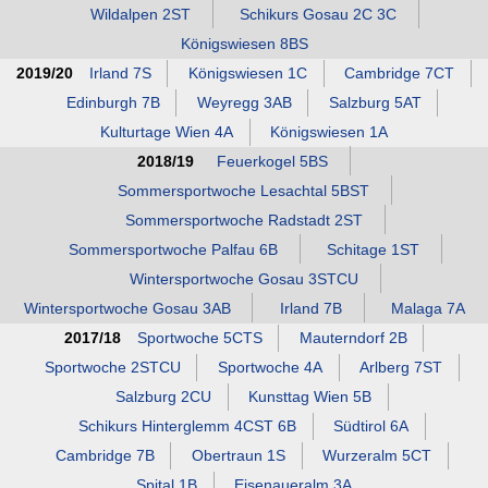
Wildalpen 2ST
Schikurs Gosau 2C 3C
Königswiesen 8BS
2019/20
Irland 7S
Königswiesen 1C
Cambridge 7CT
Edinburgh 7B
Weyregg 3AB
Salzburg 5AT
Kulturtage Wien 4A
Königswiesen 1A
2018/19
Feuerkogel 5BS
Sommersportwoche Lesachtal 5BST
Sommersportwoche Radstadt 2ST
Sommersportwoche Palfau 6B
Schitage 1ST
Wintersportwoche Gosau 3STCU
Wintersportwoche Gosau 3AB
Irland 7B
Malaga 7A
2017/18
Sportwoche 5CTS
Mauterndorf 2B
Sportwoche 2STCU
Sportwoche 4A
Arlberg 7ST
Salzburg 2CU
Kunsttag Wien 5B
Schikurs Hinterglemm 4CST 6B
Südtirol 6A
Cambridge 7B
Obertraun 1S
Wurzeralm 5CT
Spital 1B
Eisenaueralm 3A