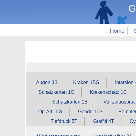
G
Home
Augen 3S
Kraken 1BS
Intarsien
Schatzkarten 1C
Krakenschatz 1C
Schatzkarten 1B
Vulkanausbruc
Op‑Art 1LS
Geode 1LS
Perchte
Tiefdruck 5T
Graffiti 4T
Cy