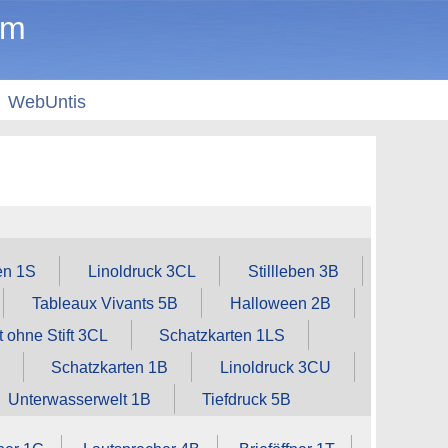
um
WebUntis
en 1S
Linoldruck 3CL
Stillleben 3B
Tableaux Vivants 5B
Halloween 2B
t ohne Stift 3CL
Schatzkarten 1LS
Schatzkarten 1B
Linoldruck 3CU
Unterwasserwelt 1B
Tiefdruck 5B