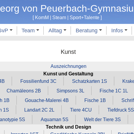
eorg von Peuerbach-Gymnasi
[
KomM
|
Steam
|
Sport
+
Talente
]
GvP
Team
Alltag
Beratung
Infos
Kunst
Auszeichnungen
Kunst und Gestaltung
 4B
Fossilienfund 3C
Schatzkarten 1S
Krak
Chamäleons 2B
Simpsons 3L
Fische 1C 1L
h 1B
Gouache‑Malerei 4B
Fische 1B
Schrif
n 1S
Landart 2C 2L
Tiere 4CU
Tiefdruck 5S
anotypie 5S
Aquaman 5S
Welt der Tiere 3S
Technik und Design