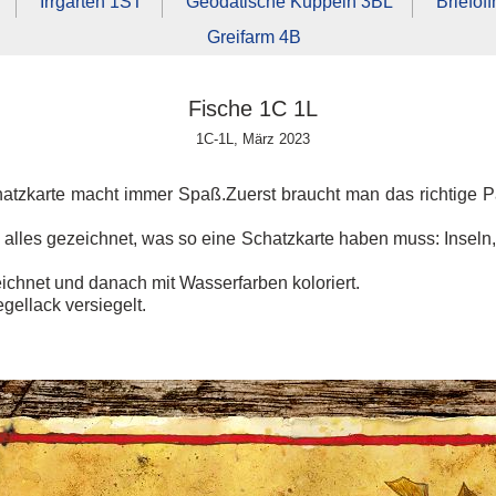
Irrgarten 1ST
Geodätische Kuppeln 3BL
Brieföf
Greifarm 4B
Fische 1C 1L
1C-1L, März 2023
chatzkarte macht immer Spaß.Zuerst braucht man das richtige 
ird alles gezeichnet, was so eine Schatzkarte haben muss: Insel
ichnet und danach mit Wasserfarben koloriert.
gellack versiegelt.