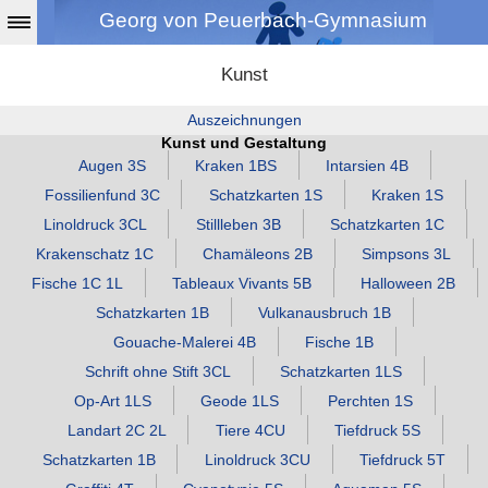
Georg von Peuerbach-Gymnasium
Kunst
Auszeichnungen
Kunst und Gestaltung
Augen 3S
Kraken 1BS
Intarsien 4B
Fossilienfund 3C
Schatzkarten 1S
Kraken 1S
Linoldruck 3CL
Stillleben 3B
Schatzkarten 1C
Krakenschatz 1C
Chamäleons 2B
Simpsons 3L
Fische 1C 1L
Tableaux Vivants 5B
Halloween 2B
Schatzkarten 1B
Vulkanausbruch 1B
Gouache‑Malerei 4B
Fische 1B
Schrift ohne Stift 3CL
Schatzkarten 1LS
Op‑Art 1LS
Geode 1LS
Perchten 1S
Landart 2C 2L
Tiere 4CU
Tiefdruck 5S
Schatzkarten 1B
Linoldruck 3CU
Tiefdruck 5T