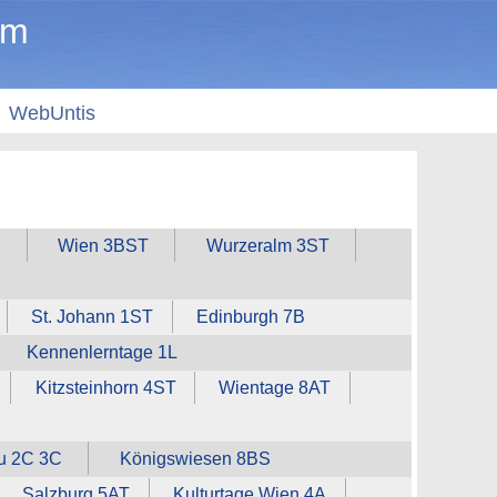
um
WebUntis
S
Wien 3BST
Wurzeralm 3ST
St. Johann 1ST
Edinburgh 7B
Kennenlerntage 1L
Kitzsteinhorn 4ST
Wientage 8AT
u 2C 3C
Königswiesen 8BS
Salzburg 5AT
Kulturtage Wien 4A