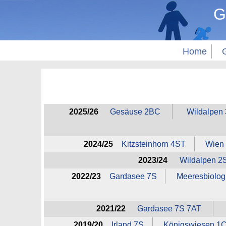
G
Home
2025/26
Gesäuse 2BC
Wildalpen
2024/25
Kitzsteinhorn 4ST
Wien
2023/24
Wildalpen 2
2022/23
Gardasee 7S
Meeresbiolog
2021/22
Gardasee 7S 7AT
2019/20
Irland 7S
Königswiesen 1