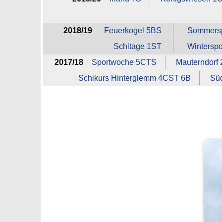
2018/19
Feuerkogel 5BS
Sommersp
Schitage 1ST
Wintersp
2017/18
Sportwoche 5CTS
Mauterndorf
Schikurs Hinterglemm 4CST 6B
Süd