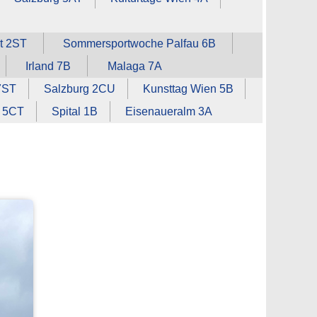
t 2ST
Sommersportwoche Palfau 6B
Irland 7B
Malaga 7A
7ST
Salzburg 2CU
Kunsttag Wien 5B
 5CT
Spital 1B
Eisenaueralm 3A