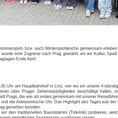
e Sommersport- bzw. auch Wintersportwoche gemeinsam erleben d
ch wurde eine Zugreise nach Prag gewählt, wo wir Kultur, Spa
ragtagen Ende April:
.30 Uhr am Hauptbahnhof in Linz, von wo wir unsere 4-stündi
onen über Prager Sehenswürdigkeiten beschäftigt hatten, in
adt Prags, die wie als erstes gemeinsam mit unserer Reiseführe
 und die Astronomische Uhr. Das Highlight des Tages war der 
rag genießen konnten.
 wir den traditionellen Baumstamm (Trdelnik) probieren, wel
einem gemütlichen Spaziergang ausklingen lassen.