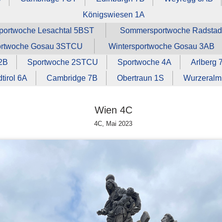
Königswiesen 1A
ortwoche Lesachtal 5BST
Sommersportwoche Radstad
ortwoche Gosau 3STCU
Wintersportwoche Gosau 3AB
 2B
Sportwoche 2STCU
Sportwoche 4A
Arlberg 
tirol 6A
Cambridge 7B
Obertraun 1S
Wurzeralm
Wien 4C
4C, Mai 2023