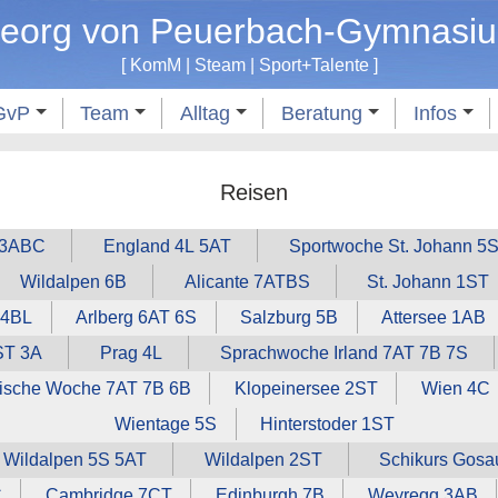
eorg von Peuerbach-Gymnasi
[
KomM
|
Steam
|
Sport
+
Talente
]
GvP
Team
Alltag
Beratung
Infos
Reisen
 3ABC
England 4L 5AT
Sportwoche St. Johann 5
Wildalpen 6B
Alicante 7ATBS
St. Johann 1ST
 4BL
Arlberg 6AT 6S
Salzburg 5B
Attersee 1AB
ST 3A
Prag 4L
Sprachwoche Irland 7AT 7B 7S
ische Woche 7AT 7B 6B
Klopeinersee 2ST
Wien 4C
Wientage 5S
Hinterstoder 1ST
Wildalpen 5S 5AT
Wildalpen 2ST
Schikurs Gosa
C
Cambridge 7CT
Edinburgh 7B
Weyregg 3AB