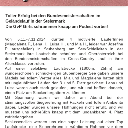
Toller Erfolg bei den Bundesmeisterschaften im
Geländelauf in der Steiermark
Die GvP Girls schrammen knapp am Podest vorbei!
Von 5.11.-7.11.2024 durften 4 motivierte LäuferInnen
(Magdalena F., Lena H., Luisa H., und Mia H., leider war Josefine
P. ausgefallen) in Stubenberg am See/Schielleiten in der
Steiermark ihre Laufschuhe schnüren und Oberösterreich bei
den Bundesmeisterschaften im Cross-Country Lauf in ihrer
Altersklasse vertreten.
Auf einer selektiven Laufstrecke (1800m, 25hm) am
wunderschönen schnuckeligen Stubenberger See gaben unsere
Mädels bei tollem Wetter alles. Mia und Magdalena hatten sich
mit unglaublichen Läufen den 3. und 5. Platz gesichert. Lena und
Luisa waren auch stark gelaufen, und wir und hofften danach,
einen Platz am Stockerl ergattern zu können.
Mit Spannung waren wir daher am Abend bei der
stimmungsvollen Siegerehrung mit Fackeln und tollem Ambiente
dabei. Leider wurden unsere Hoffnungen nicht erfüllt, und wir
mussten uns schließlich knapp mit dem undankbaren 4. Platz
zufriedengeben.
Schlussendlich werden uns eine super Leistung auf einer Top
Laufstrecke, eine Siegerehrung in würdigem Rahmen vor dem