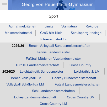
Georg von Peuerbach-Gymnasium
Sport
Aufnahmekriterien
Limits
Vormatura
Rekorde
Meisterschaftstitel
Groß hilft Klein
Schulsportgütesiegel
Fitness‑Instruktor
2025/26
Beach‑Volleyball Bundesmeisterschaften
Tennis Landesmeister
Fußball Mädchen Vizelandesmeister
Turn10 Landesmeisterschaft
Cross Country
2024/25
Leichtathletik Bundesmeister
Leichtathletik LM
Beach Volleyball LM
Hockey Bundesmeisterschaft
Volleyball Schülerliga LM
Futsal Landesmeisterschaften
Schi Landesmeisterschaften
Hockey Landesmeisterschaft
Cross Country BM
Cross Country LM