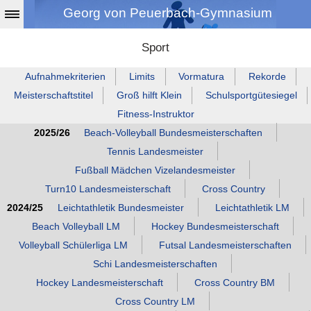
Georg von Peuerbach-Gymnasium
Sport
Aufnahmekriterien
Limits
Vormatura
Rekorde
Meisterschaftstitel
Groß hilft Klein
Schulsportgütesiegel
Fitness‑Instruktor
2025/26
Beach‑Volleyball Bundesmeisterschaften
Tennis Landesmeister
Fußball Mädchen Vizelandesmeister
Turn10 Landesmeisterschaft
Cross Country
2024/25
Leichtathletik Bundesmeister
Leichtathletik LM
Beach Volleyball LM
Hockey Bundesmeisterschaft
Volleyball Schülerliga LM
Futsal Landesmeisterschaften
Schi Landesmeisterschaften
Hockey Landesmeisterschaft
Cross Country BM
Cross Country LM