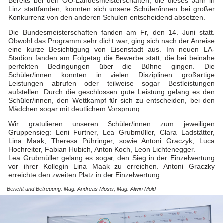
Bereits bei den OÖ-Landesmeisterschaften, die dieses Jahr in
Linz stattfanden, konnten sich unsere Schüler/innen bei großer
Konkurrenz von den anderen Schulen entscheidend absetzen.
Die Bundesmeisterschaften fanden am Fr, den 14. Juni statt.
Obwohl das Programm sehr dicht war, ging sich nach der Anreise
eine kurze Besichtigung von Eisenstadt aus. Im neuen LA-
Stadion fanden am Folgetag die Bewerbe statt, die bei beinahe
perfekten Bedingungen über die Bühne gingen. Die
Schüler/innen konnten in vielen Disziplinen großartige
Leistungen abrufen oder teilweise sogar Bestleistungen
aufstellen. Durch die geschlossen gute Leistung gelang es den
Schüler/innen, den Wettkampf für sich zu entscheiden, bei den
Mädchen sogar mit deutlichem Vorsprung.
Wir gratulieren unseren Schüler/innen zum jeweiligen
Gruppensieg: Leni Furtner, Lea Grubmüller, Clara Ladstätter,
Lina Maak, Theresa Pühringer, sowie Antoni Graczyk, Luca
Hochreiter, Fabian Hubich, Anton Koch, Leon Lichtenegger.
Lea Grubmüller gelang es sogar, den Sieg in der Einzelwertung
vor ihrer Kollegin Lina Maak zu erreichen. Antoni Graczky
erreichte den zweiten Platz in der Einzelwertung.
Bericht und Betreuung: Mag. Andreas Moser, Mag. Alwin Mold