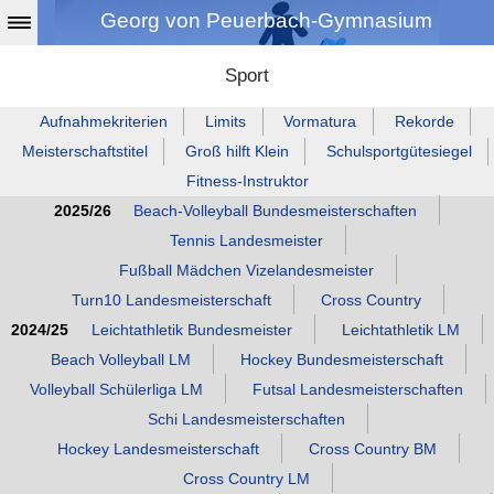
Georg von Peuerbach-Gymnasium
Sport
Aufnahmekriterien
Limits
Vormatura
Rekorde
Meisterschaftstitel
Groß hilft Klein
Schulsportgütesiegel
Fitness‑Instruktor
2025/26
Beach‑Volleyball Bundesmeisterschaften
Tennis Landesmeister
Fußball Mädchen Vizelandesmeister
Turn10 Landesmeisterschaft
Cross Country
2024/25
Leichtathletik Bundesmeister
Leichtathletik LM
Beach Volleyball LM
Hockey Bundesmeisterschaft
Volleyball Schülerliga LM
Futsal Landesmeisterschaften
Schi Landesmeisterschaften
Hockey Landesmeisterschaft
Cross Country BM
Cross Country LM