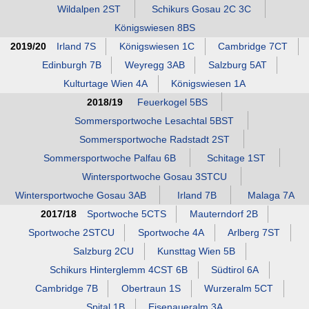
Wildalpen 2ST
Schikurs Gosau 2C 3C
Königswiesen 8BS
2019/20
Irland 7S
Königswiesen 1C
Cambridge 7CT
Edinburgh 7B
Weyregg 3AB
Salzburg 5AT
Kulturtage Wien 4A
Königswiesen 1A
2018/19
Feuerkogel 5BS
Sommersportwoche Lesachtal 5BST
Sommersportwoche Radstadt 2ST
Sommersportwoche Palfau 6B
Schitage 1ST
Wintersportwoche Gosau 3STCU
Wintersportwoche Gosau 3AB
Irland 7B
Malaga 7A
2017/18
Sportwoche 5CTS
Mauterndorf 2B
Sportwoche 2STCU
Sportwoche 4A
Arlberg 7ST
Salzburg 2CU
Kunsttag Wien 5B
Schikurs Hinterglemm 4CST 6B
Südtirol 6A
Cambridge 7B
Obertraun 1S
Wurzeralm 5CT
Spital 1B
Eisenaueralm 3A