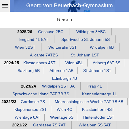
Georg von Peuerbach-Gymnasium
Reisen
2025/26
Gesäuse 2BC
Wildalpen 3ABC
England 4L 5AT
Sportwoche St. Johann 5S
Wien 3BST
Wurzeralm 3ST
Wildalpen 6B
Alicante 7ATBS
St. Johann 1ST
2024/25
Kitzsteinhorn 4ST
Wien 4BL
Arlberg 6AT 6S
Salzburg 5B
Attersee 1AB
St. Johann 1ST
Edinburgh 7B
2023/24
Wildalpen 2ST 3A
Prag 4L
Sprachwoche Irland 7AT 7B 7S
Kennenlerntage 1L
2022/23
Gardasee 7S
Meeresbiologische Woche 7AT 7B 6B
Klopeinersee 2ST
Wien 4C
Kitzsteinhorn 4ST
Wientage 8AT
Wientage 5S
Hinterstoder 1ST
2021/22
Gardasee 7S 7AT
Wildalpen 5S 5AT