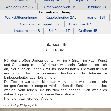
Graffiti 4T
Cyanotypie 5S
Aquaman 5S
Welt der Tiere 3S
Unterwasserwelt 1B
Tiefdruck 5B
Technik und Design
Werkstättenordnung
Kugelschreiber 2AL
Irrgarten 1ST
Geodätische Kuppeln 3BL
Brieföffner 1C
Lautsprecher 4B
Brieföffner 1T
Greifarm 4B
Intarsien 4B
4B, Juni 2025
Für den großen Umbau durften wir im Frühjahr im Fach Kunst
und Gestaltung in den Werkraum wechseln. Daher bot es sich
an, hier auch die Technik mit ins Boot zu holen. Die Wahl fiel auf
ein schon fast vergessenes Handwerk: Die Intarsie –
Einlegearbeiten aus Holzfurnieren.
Die Technik war somit klar, das Motiv – und wie dieses in ein
fertiges Werkstück integriert wird, durften die SchülerInnen selbst
wählen. Vom reinen Bild bis zum gebundenen Buch war alles
dabei. Logistisch durchaus eine Herausforderung.
Hier die faszinierenden Arbeiten.
Bericht: Mag. Wolfgang Zeh