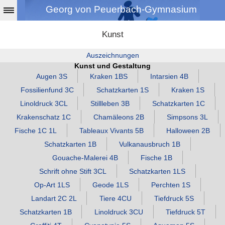
Georg von Peuerbach-Gymnasium
Kunst
Auszeichnungen
Kunst und Gestaltung
Augen 3S
Kraken 1BS
Intarsien 4B
Fossilienfund 3C
Schatzkarten 1S
Kraken 1S
Linoldruck 3CL
Stillleben 3B
Schatzkarten 1C
Krakenschatz 1C
Chamäleons 2B
Simpsons 3L
Fische 1C 1L
Tableaux Vivants 5B
Halloween 2B
Schatzkarten 1B
Vulkanausbruch 1B
Gouache‑Malerei 4B
Fische 1B
Schrift ohne Stift 3CL
Schatzkarten 1LS
Op‑Art 1LS
Geode 1LS
Perchten 1S
Landart 2C 2L
Tiere 4CU
Tiefdruck 5S
Schatzkarten 1B
Linoldruck 3CU
Tiefdruck 5T