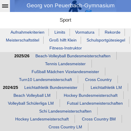
Georg von Peuerbach-Gymnasium
Sport
Aufnahmekriterien
Limits
Vormatura
Rekorde
Meisterschaftstitel
Groß hilft Klein
Schulsportgütesiegel
Fitness‑Instruktor
2025/26
Beach‑Volleyball Bundesmeisterschaften
Tennis Landesmeister
Fußball Mädchen Vizelandesmeister
Turn10 Landesmeisterschaft
Cross Country
2024/25
Leichtathletik Bundesmeister
Leichtathletik LM
Beach Volleyball LM
Hockey Bundesmeisterschaft
Volleyball Schülerliga LM
Futsal Landesmeisterschaften
Schi Landesmeisterschaften
Hockey Landesmeisterschaft
Cross Country BM
Cross Country LM