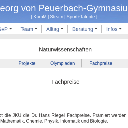
eorg von Peuerbach-Gymnasi
[
KomM
|
Steam
|
Sport
+
Talente
]
GvP
Team
Alltag
Beratung
Infos
Naturwissenschaften
Projekte
Olympiaden
Fachpreise
Fachpreise
ibt die JKU die Dr. Hans Riegel Fachpreise. Prämiert werden
Mathematik, Chemie, Physik, Informatik und Biologie.