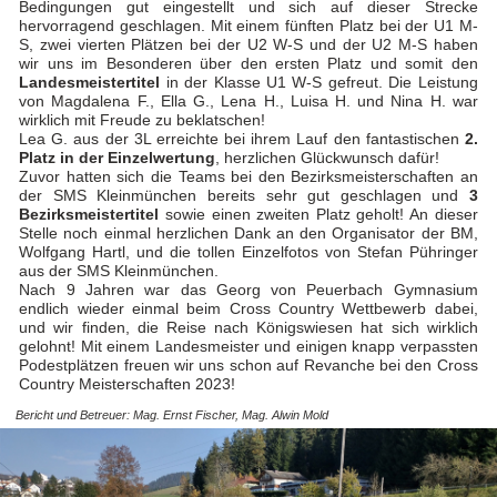
Bedingungen gut eingestellt und sich auf dieser Strecke
hervorragend geschlagen. Mit einem fünften Platz bei der U1 M-
S, zwei vierten Plätzen bei der U2 W-S und der U2 M-S haben
wir uns im Besonderen über den ersten Platz und somit den
Landesmeistertitel
in der Klasse U1 W-S gefreut. Die Leistung
von Magdalena F., Ella G., Lena H., Luisa H. und Nina H. war
wirklich mit Freude zu beklatschen!
Lea G. aus der 3L erreichte bei ihrem Lauf den fantastischen
2.
Platz in der Einzelwertung
, herzlichen Glückwunsch dafür!
Zuvor hatten sich die Teams bei den Bezirksmeisterschaften an
der SMS Kleinmünchen bereits sehr gut geschlagen und
3
Bezirksmeistertitel
sowie einen zweiten Platz geholt! An dieser
Stelle noch einmal herzlichen Dank an den Organisator der BM,
Wolfgang Hartl, und die tollen Einzelfotos von Stefan Pühringer
aus der SMS Kleinmünchen.
Nach 9 Jahren war das Georg von Peuerbach Gymnasium
endlich wieder einmal beim Cross Country Wettbewerb dabei,
und wir finden, die Reise nach Königswiesen hat sich wirklich
gelohnt! Mit einem Landesmeister und einigen knapp verpassten
Podestplätzen freuen wir uns schon auf Revanche bei den Cross
Country Meisterschaften 2023!
Bericht und Betreuer: Mag. Ernst Fischer, Mag. Alwin Mold