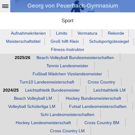
Georg von Peuerbach-Gymnasium
Sport
Aufnahmekriterien
Limits
Vormatura
Rekorde
Meisterschaftstitel
Groß hilft Klein
Schulsportgütesiegel
Fitness‑Instruktor
2025/26
Beach‑Volleyball Bundesmeisterschaften
Tennis Landesmeister
Fußball Mädchen Vizelandesmeister
Turn10 Landesmeisterschaft
Cross Country
2024/25
Leichtathletik Bundesmeister
Leichtathletik LM
Beach Volleyball LM
Hockey Bundesmeisterschaft
Volleyball Schülerliga LM
Futsal Landesmeisterschaften
Schi Landesmeisterschaften
Hockey Landesmeisterschaft
Cross Country BM
Cross Country LM