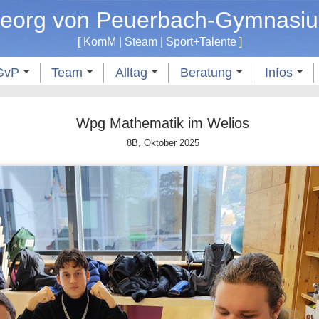
eorg von Peuerbach-Gymnasi
[
KomM
|
Steam
|
Sport
+
Talente
]
GvP
Team
Alltag
Beratung
Infos
Wpg Mathematik im Welios
8B, Oktober 2025