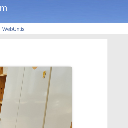
um
WebUntis