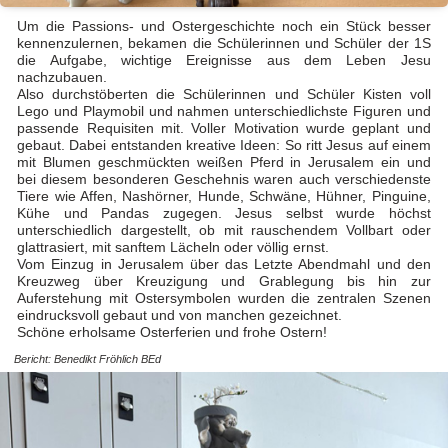
Um die Passions- und Ostergeschichte noch ein Stück besser
kennenzulernen, bekamen die Schülerinnen und Schüler der 1S
die Aufgabe, wichtige Ereignisse aus dem Leben Jesu
nachzubauen.
Also durchstöberten die Schülerinnen und Schüler Kisten voll
Lego und Playmobil und nahmen unterschiedlichste Figuren und
passende Requisiten mit. Voller Motivation wurde geplant und
gebaut. Dabei entstanden kreative Ideen: So ritt Jesus auf einem
mit Blumen geschmückten weißen Pferd in Jerusalem ein und
bei diesem besonderen Geschehnis waren auch verschiedenste
Tiere wie Affen, Nashörner, Hunde, Schwäne, Hühner, Pinguine,
Kühe und Pandas zugegen. Jesus selbst wurde höchst
unterschiedlich dargestellt, ob mit rauschendem Vollbart oder
glattrasiert, mit sanftem Lächeln oder völlig ernst.
Vom Einzug in Jerusalem über das Letzte Abendmahl und den
Kreuzweg über Kreuzigung und Grablegung bis hin zur
Auferstehung mit Ostersymbolen wurden die zentralen Szenen
eindrucksvoll gebaut und von manchen gezeichnet.
Schöne erholsame Osterferien und frohe Ostern!
Bericht: Benedikt Fröhlich BEd