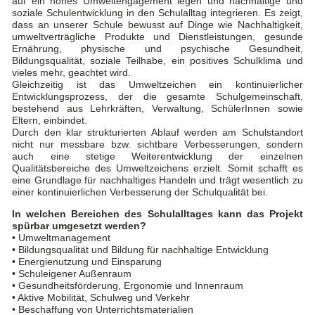
auf ein hohes Umweltengagement legen und nachhaltige und
soziale Schulentwicklung in den Schulalltag integrieren. Es zeigt,
dass an unserer Schule bewusst auf Dinge wie Nachhaltigkeit,
umweltverträgliche Produkte und Dienstleistungen, gesunde
Ernährung, physische und psychische Gesundheit,
Bildungsqualität, soziale Teilhabe, ein positives Schulklima und
vieles mehr, geachtet wird.
Gleichzeitig ist das Umweltzeichen ein kontinuierlicher
Entwicklungsprozess, der die gesamte Schulgemeinschaft,
bestehend aus Lehrkräften, Verwaltung, SchülerInnen sowie
Eltern, einbindet.
Durch den klar strukturierten Ablauf werden am Schulstandort
nicht nur messbare bzw. sichtbare Verbesserungen, sondern
auch eine stetige Weiterentwicklung der einzelnen
Qualitätsbereiche des Umweltzeichens erzielt. Somit schafft es
eine Grundlage für nachhaltiges Handeln und trägt wesentlich zu
einer kontinuierlichen Verbesserung der Schulqualität bei.
In welchen Bereichen des Schulalltages kann das Projekt
spürbar umgesetzt werden?
• Umweltmanagement
• Bildungsqualität und Bildung für nachhaltige Entwicklung
• Energienutzung und Einsparung
• Schuleigener Außenraum
• Gesundheitsförderung, Ergonomie und Innenraum
• Aktive Mobilität, Schulweg und Verkehr
• Beschaffung von Unterrichtsmaterialien