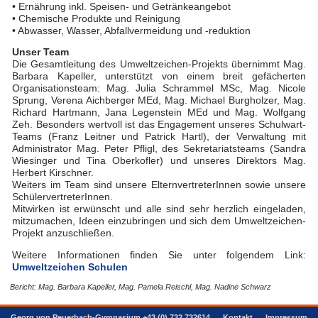
• Ernährung inkl. Speisen- und Getränkeangebot
• Chemische Produkte und Reinigung
• Abwasser, Wasser, Abfallvermeidung und -reduktion
Unser Team
Die Gesamtleitung des Umweltzeichen-Projekts übernimmt Mag.
Barbara Kapeller, unterstützt von einem breit gefächerten
Organisationsteam: Mag. Julia Schrammel MSc, Mag. Nicole
Sprung, Verena Aichberger MEd, Mag. Michael Burgholzer, Mag.
Richard Hartmann, Jana Legenstein MEd und Mag. Wolfgang
Zeh. Besonders wertvoll ist das Engagement unseres Schulwart-
Teams (Franz Leitner und Patrick Hartl), der Verwaltung mit
Administrator Mag. Peter Pfligl, des Sekretariatsteams (Sandra
Wiesinger und Tina Oberkofler) und unseres Direktors Mag.
Herbert Kirschner.
Weiters im Team sind unsere ElternvertreterInnen sowie unsere
SchülervertreterInnen.
Mitwirken ist erwünscht und alle sind sehr herzlich eingeladen,
mitzumachen, Ideen einzubringen und sich dem Umweltzeichen-
Projekt anzuschließen.
Weitere Informationen finden Sie unter folgendem Link:
Umweltzeichen Schulen
Bericht: Mag. Barbara Kapeller, Mag. Pamela Reischl, Mag. Nadine Schwarz
Georg von Peuerbach-Gymnasium +43 (0) 732 732614
Kontakt
Impressum