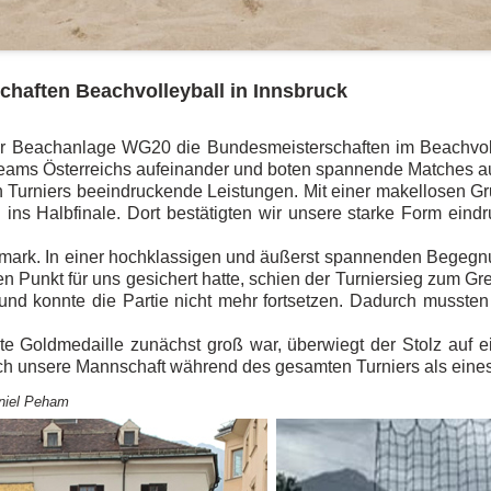
schaften Beachvolleyball in Innsbruck
 der Beachanlage WG20 die Bundesmeisterschaften im Beachvol
teams Österreichs aufeinander und boten spannende Matches a
urniers beeindruckende Leistungen. Mit einer makellosen Gru
ins Halbfinale. Dort bestätigten wir unsere starke Form eind
ermark. In einer hochklassigen und äußerst spannenden Begegn
nkt für uns gesichert hatte, schien der Turniersieg zum Gre
 und konnte die Partie nicht mehr fortsetzen. Dadurch musste
e Goldmedaille zunächst groß war, überwiegt der Stolz auf 
sich unsere Mannschaft während des gesamten Turniers als eine
aniel Peham