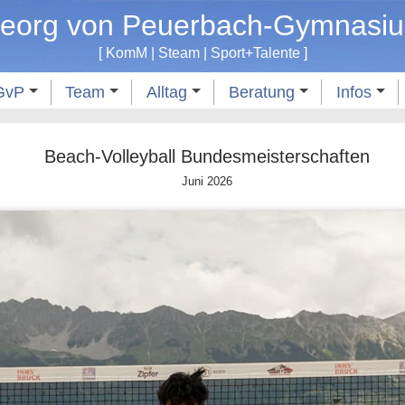
eorg von Peuerbach-Gymnasi
[
KomM
|
Steam
|
Sport
+
Talente
]
GvP
Team
Alltag
Beratung
Infos
Beach-Volleyball Bundesmeisterschaften
Juni 2026