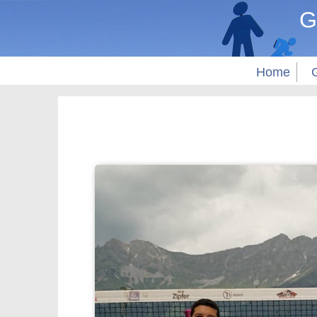
G
Home