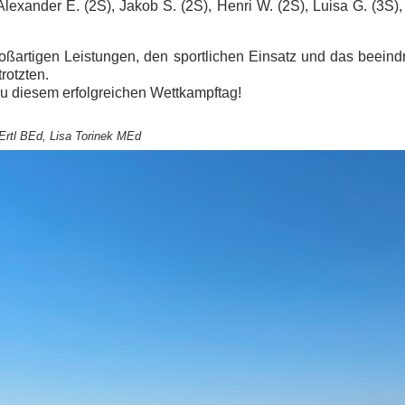
lexander E. (2S), Jakob S. (2S), Henri W. (2S), Luisa G. (3S)
großartigen Leistungen, den sportlichen Einsatz und das beei
rotzten.
zu diesem erfolgreichen Wettkampftag!
Ertl BEd, Lisa Torinek MEd