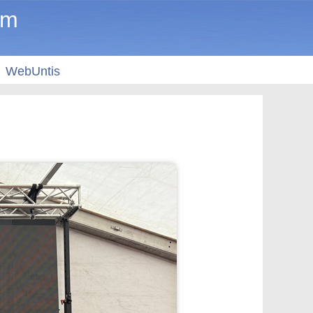
um
WebUntis