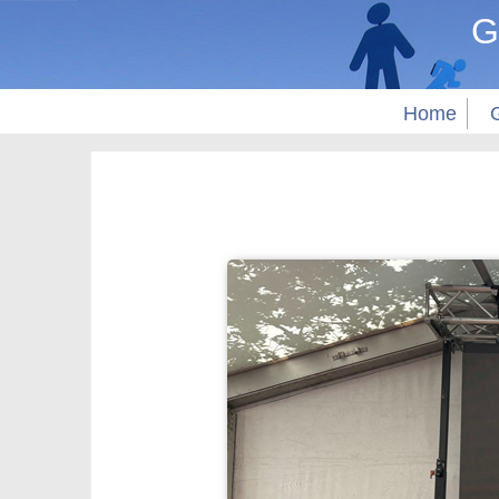
G
Home