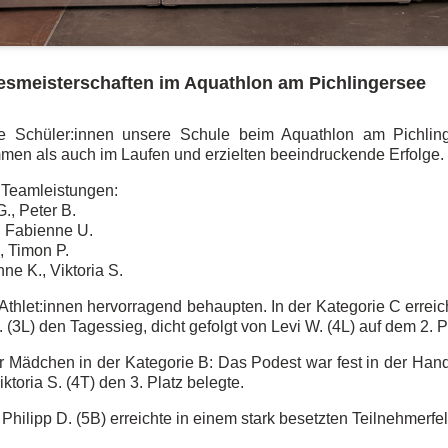
ndesmeisterschaften im Aquathlon am Pichlingersee
te Schüler:innen unsere Schule beim Aquathlon am Pichlin
en als auch im Laufen und erzielten beeindruckende Erfolge.
 Teamleistungen:
G., Peter B.
., Fabienne U.
, Timon P.
ne K., Viktoria S.
thlet:innen hervorragend behaupten. In der Kategorie C erreich
 (3L) den Tagessieg, dicht gefolgt von Levi W. (4L) auf dem 2. P
r Mädchen in der Kategorie B: Das Podest war fest in der H
toria S. (4T) den 3. Platz belegte.
Philipp D. (5B) erreichte in einem stark besetzten Teilnehmerfe