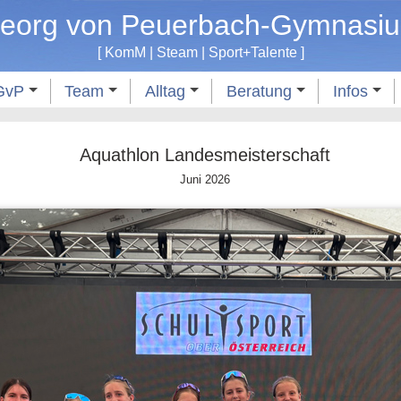
eorg von Peuerbach-Gymnasi
[
KomM
|
Steam
|
Sport
+
Talente
]
GvP
Team
Alltag
Beratung
Infos
Aquathlon Landesmeisterschaft
Juni 2026