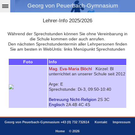
Georg von Peuerbach-Gymnasium
Lehrer-Info 2025/2026
Während der Sprechstunden können Sie ohne Vereinbarung in
die Schule kommen oder auch anrufen.
Den nächsten Sprechstundentermin aller Lehrpersonen finden
Sie am besten in WebUntis: links Menüpunkt Sprechstunden
Foto
Info
Mag. Eva-Maria Blöchl
Kürzel: Bl
unterrichtet an unserer Schule seit 2012
Arge: E
Sprechstunde: Di-3, 09:50-10:40
Betreuung Nicht-Religion
2S 3C
Englisch
2A 4B 4C 4S
Georg von Peuerbach-Gymnasium +43 (0) 732 732614
Kontakt
Impressum
Home
© 2026