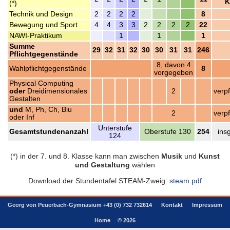
K
(*)
Technik und Design
2
2
2
2
8
Bewegung und Sport
4
4
3
3
2
2
2
2
22
NAWI-Praktikum
1
1
1
Summe
29
32
31
32
30
30
31
31
246
Pflichtgegenstände
8, davon 4
Wahlpflichtgegenstände
8
vorgegeben
Physical Computing
oder
Dreidimensionales
2
verpf
Gestalten
und
M, Ph, Ch, Biu
2
verpf
oder Inf
Unterstufe
Gesamtstundenanzahl
Oberstufe 130
254
ins
124
(*) in der 7. und 8. Klasse kann man zwischen
Musik
und
Kunst
und Gestaltung
wählen
Download der Stundentafel STEAM-Zweig:
steam.pdf
Georg von Peuerbach-Gymnasium +43 (0) 732 732614
Kontakt
Impressum
Home
© 2026