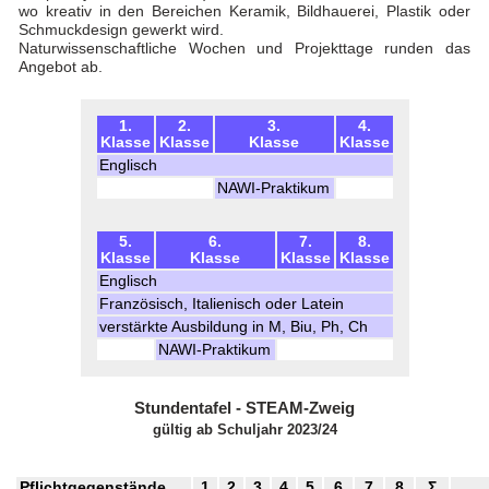
wo kreativ in den Bereichen Keramik, Bildhauerei, Plastik oder
Schmuckdesign gewerkt wird.
Naturwissenschaftliche Wochen und Projekttage runden das
Angebot ab.
1.
2.
3.
4.
Klasse
Klasse
Klasse
Klasse
Englisch
NAWI-Praktikum
5.
6.
7.
8.
Klasse
Klasse
Klasse
Klasse
Englisch
Französisch, Italienisch oder Latein
verstärkte Ausbildung in M, Biu, Ph, Ch
NAWI-Praktikum
Stundentafel - STEAM-Zweig
gültig ab Schuljahr 2023/24
Pflichtgegenstände
1
2
3
4
5
6
7
8
Σ