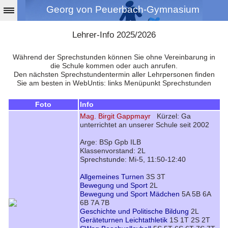
Georg von Peuerbach-Gymnasium
Lehrer-Info 2025/2026
Während der Sprechstunden können Sie ohne Vereinbarung in
die Schule kommen oder auch anrufen.
Den nächsten Sprechstundentermin aller Lehrpersonen finden
Sie am besten in WebUntis: links Menüpunkt Sprechstunden
Foto
Info
Mag. Birgit Gappmayr
Kürzel: Ga
unterrichtet an unserer Schule seit 2002
Arge: BSp Gpb ILB
Klassenvorstand: 2L
Sprechstunde: Mi-5, 11:50-12:40
Allgemeines Turnen
3S 3T
Bewegung und Sport
2L
Bewegung und Sport Mädchen
5A 5B 6A
6B 7A 7B
Geschichte und Politische Bildung
2L
Geräteturnen Leichtathletik
1S 1T 2S 2T