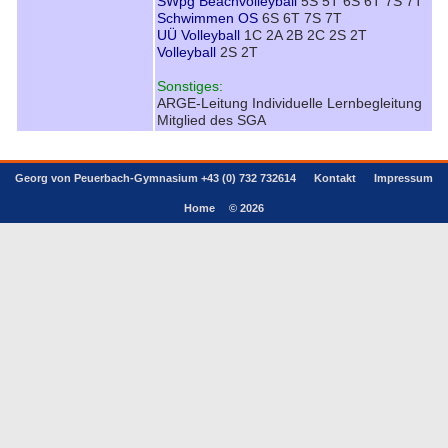
SWpg Beachvolleyball
5S 5T 6S 6T 7S 7T
Schwimmen OS
6S 6T 7S 7T
UÜ Volleyball
1C 2A 2B 2C 2S 2T
Volleyball
2S 2T
Sonstiges:
ARGE-Leitung Individuelle Lernbegleitung
Mitglied des SGA
Georg von Peuerbach-Gymnasium +43 (0) 732 732614
Kontakt
Impressum
Home
© 2026