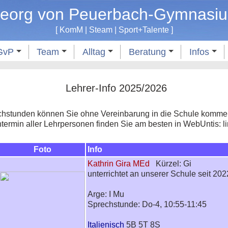
eorg von Peuerbach-Gymnasi
[
KomM
|
Steam
|
Sport
+
Talente
]
GvP
Team
Alltag
Beratung
Infos
Lehrer-Info 2025/2026
hstunden können Sie ohne Vereinbarung in die Schule kommen
ermin aller Lehrpersonen finden Sie am besten in WebUntis: 
Foto
Info
Kathrin Gira MEd
Kürzel: Gi
unterrichtet an unserer Schule seit 202
Arge: I Mu
Sprechstunde: Do-4, 10:55-11:45
Italienisch
5B 5T 8S