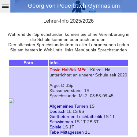
Georg von Peuerbach-Gymnasium
Lehrer-Info 2025/2026
Während der Sprechstunden können Sie ohne Vereinbarung in
die Schule kommen oder auch anrufen.
Den nächsten Sprechstundentermin aller Lehrpersonen finden
Sie am besten in WebUntis: links Menüpunkt Sprechstunden
Foto
Info
David Haböck MEd
Kürzel: Hd
unterrichtet an unserer Schule seit 2020
Arge: D BSp
Klassenvorstand: 1S
Sprechstunde: Mi-2, 08:55-09:45
Allgemeines Turnen
1S
Deutsch
1L 1S 6S
Geräteturnen Leichtathletik
1S 1T
Schwimmen
1S 1T 2B 3T
Spiele
1S 1T
Tabe Mittagessen
1L