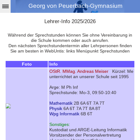
Georg von Peuerbach-Gymnasium
Lehrer-Info 2025/2026
Während der Sprechstunden können Sie ohne Vereinbarung in
die Schule kommen oder auch anrufen.
Den nächsten Sprechstundentermin aller Lehrpersonen finden
Sie am besten in WebUntis: links Menüpunkt Sprechstunden
Foto
Info
OStR. MMag. Andreas Meiser
Kürzel: Me
unterrichtet an unserer Schule seit 1995
Arge: M Ph Inf
Sprechstunde: Mo-3, 09:50-10:40
Mathematik
2B 6A 6T 7A 7T
Physik
6A 6T 7A 7T 8A 8T
Wpg Informatik
6B 6T
Sonstiges:
Kustodiat und ARGE-Leitung Informatik
Vorsitzender der Personalvertretung