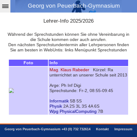
Georg von Peuerbach-Gymnasium
Lehrer-Info 2025/2026
Während der Sprechstunden können Sie ohne Vereinbarung in
die Schule kommen oder auch anrufen.
Den nächsten Sprechstundentermin aller Lehrpersonen finden
Sie am besten in WebUntis: links Menüpunkt Sprechstunden
Foto
Info
Mag. Klaus Rabeder
Kürzel: Ra
unterrichtet an unserer Schule seit 2013
Arge: Ph Inf Digi
Sprechstunde: Fr-2, 08:55-09:45
Informatik
5B 5S
Physik
2A 2S 3L 3S 4A 6S
Wpg PhysicalComputing
7B
Georg von Peuerbach-Gymnasium +43 (0) 732 732614
Kontakt
Impressum