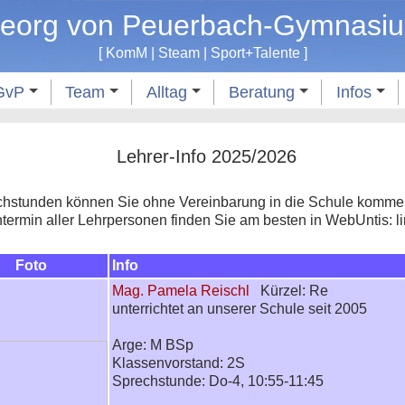
eorg von Peuerbach-Gymnasi
[
KomM
|
Steam
|
Sport
+
Talente
]
GvP
Team
Alltag
Beratung
Infos
Lehrer-Info 2025/2026
hstunden können Sie ohne Vereinbarung in die Schule kommen
ermin aller Lehrpersonen finden Sie am besten in WebUntis: 
Foto
Info
Mag. Pamela Reischl
Kürzel: Re
unterrichtet an unserer Schule seit 2005
Arge: M BSp
Klassenvorstand: 2S
Sprechstunde: Do-4, 10:55-11:45