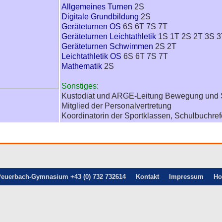
Allgemeines Turnen
2S
Digitale Grundbildung
2S
Geräteturnen OS
6S 6T 7S 7T
Geräteturnen Leichtathletik
1S 1T 2S 2T 3S 3
Geräteturnen Schwimmen
2S 2T
Leichtathletik OS
6S 6T 7S 7T
Mathematik
2S
Sonstiges:
Kustodiat und ARGE-Leitung Bewegung und 
Mitglied der Personalvertretung
Koordinatorin der Sportklassen, Schulbuchref
euerbach-Gymnasium +43 (0) 732 732614
Kontakt
Impressum
H