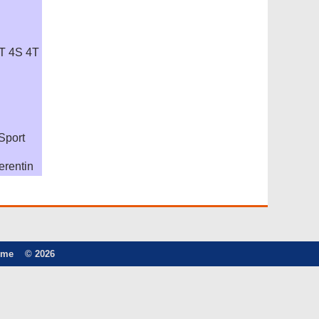
T 4S 4T
Sport
erentin
ome
© 2026