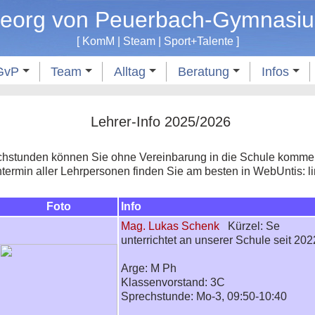
eorg von Peuerbach-Gymnasi
[
KomM
|
Steam
|
Sport
+
Talente
]
GvP
Team
Alltag
Beratung
Infos
Lehrer-Info 2025/2026
hstunden können Sie ohne Vereinbarung in die Schule kommen
ermin aller Lehrpersonen finden Sie am besten in WebUntis: 
Foto
Info
Mag. Lukas Schenk
Kürzel: Se
unterrichtet an unserer Schule seit 202
Arge: M Ph
Klassenvorstand: 3C
Sprechstunde: Mo-3, 09:50-10:40