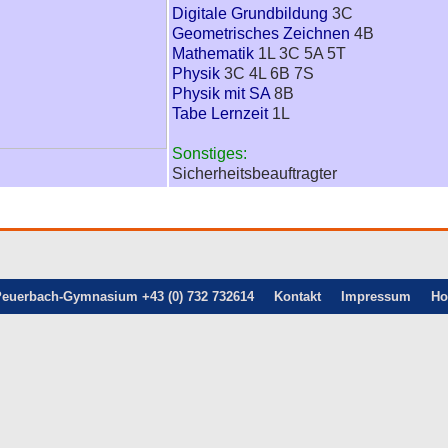
Digitale Grundbildung
3C
Geometrisches Zeichnen
4B
Mathematik
1L 3C 5A 5T
Physik
3C 4L 6B 7S
Physik mit SA
8B
Tabe Lernzeit
1L
Sonstiges:
Sicherheitsbeauftragter
euerbach-Gymnasium +43 (0) 732 732614
Kontakt
Impressum
H