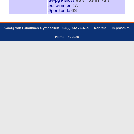
SWpg Fitness
5S 5T 6S 6T 7S 7T
Schwimmen
1A
Sportkunde
6S
Georg von Peuerbach-Gymnasium +43 (0) 732 732614
Kontakt
Impressum
Home
© 2026