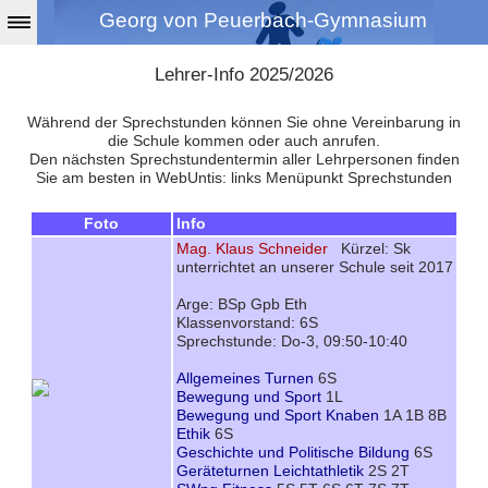
Georg von Peuerbach-Gymnasium
Lehrer-Info 2025/2026
Während der Sprechstunden können Sie ohne Vereinbarung in
die Schule kommen oder auch anrufen.
Den nächsten Sprechstundentermin aller Lehrpersonen finden
Sie am besten in WebUntis: links Menüpunkt Sprechstunden
Foto
Info
Mag. Klaus Schneider
Kürzel: Sk
unterrichtet an unserer Schule seit 2017
Arge: BSp Gpb Eth
Klassenvorstand: 6S
Sprechstunde: Do-3, 09:50-10:40
Allgemeines Turnen
6S
Bewegung und Sport
1L
Bewegung und Sport Knaben
1A 1B 8B
Ethik
6S
Geschichte und Politische Bildung
6S
Geräteturnen Leichtathletik
2S 2T