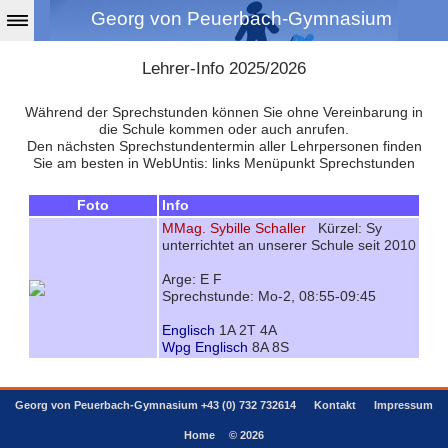
Georg von Peuerbach-Gymnasium
Lehrer-Info 2025/2026
Während der Sprechstunden können Sie ohne Vereinbarung in
die Schule kommen oder auch anrufen.
Den nächsten Sprechstundentermin aller Lehrpersonen finden
Sie am besten in WebUntis: links Menüpunkt Sprechstunden
Foto
Info
MMag. Sybille Schaller
Kürzel: Sy
unterrichtet an unserer Schule seit 2010
Arge: E F
Sprechstunde: Mo-2, 08:55-09:45
Englisch
1A 2T 4A
Wpg Englisch
8A 8S
Georg von Peuerbach-Gymnasium +43 (0) 732 732614
Kontakt
Impressum
Home
© 2026