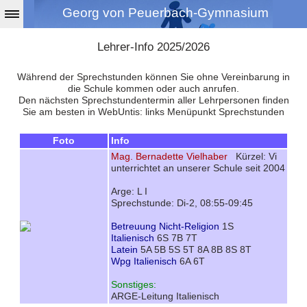
Georg von Peuerbach-Gymnasium
Lehrer-Info 2025/2026
Während der Sprechstunden können Sie ohne Vereinbarung in
die Schule kommen oder auch anrufen.
Den nächsten Sprechstundentermin aller Lehrpersonen finden
Sie am besten in WebUntis: links Menüpunkt Sprechstunden
Foto
Info
Mag. Bernadette Vielhaber
Kürzel: Vi
unterrichtet an unserer Schule seit 2004
Arge: L I
Sprechstunde: Di-2, 08:55-09:45
Betreuung Nicht-Religion
1S
Italienisch
6S 7B 7T
Latein
5A 5B 5S 5T 8A 8B 8S 8T
Wpg Italienisch
6A 6T
Sonstiges:
ARGE-Leitung Italienisch