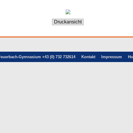
euerbach-Gymnasium +43 (0) 732 732614
Kontakt
Impressum
H