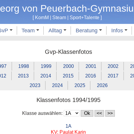
eorg von Peuerbach-Gymnasi
[
KomM
|
Steam
|
Sport
+
Talente
]
GvP
Team
Alltag
Beratung
Infos
Gvp-Klassenfotos
997
1998
1999
2000
2001
2002
2
012
2013
2014
2015
2016
2017
2
2023
2024
2025
2026
Klassenfotos 1994/1995
Klasse auswählen:
1A
KV: Paulat Karin