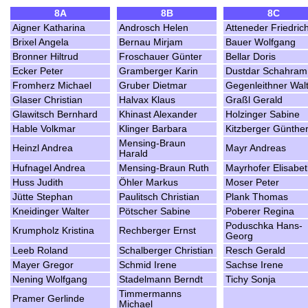
8A
8B
8C
Aigner Katharina
Androsch Helen
Atteneder Friedric
Brixel Angela
Bernau Mirjam
Bauer Wolfgang
Bronner Hiltrud
Froschauer Günter
Bellar Doris
Ecker Peter
Gramberger Karin
Dustdar Schahram
Fromherz Michael
Gruber Dietmar
Gegenleithner Wal
Glaser Christian
Halvax Klaus
Graßl Gerald
Glawitsch Bernhard
Khinast Alexander
Holzinger Sabine
Hable Volkmar
Klinger Barbara
Kitzberger Günthe
Mensing-Braun
Heinzl Andrea
Mayr Andreas
Harald
Hufnagel Andrea
Mensing-Braun Ruth
Mayrhofer Elisabe
Huss Judith
Öhler Markus
Moser Peter
Jütte Stephan
Paulitsch Christian
Plank Thomas
Kneidinger Walter
Pötscher Sabine
Poberer Regina
Poduschka Hans-
Krumpholz Kristina
Rechberger Ernst
Georg
Leeb Roland
Schalberger Christian
Resch Gerald
Mayer Gregor
Schmid Irene
Sachse Irene
Nening Wolfgang
Stadelmann Berndt
Tichy Sonja
Timmermanns
Pramer Gerlinde
Michael