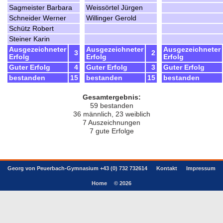
Sagmeister Barbara
Weissörtel Jürgen
Schneider Werner
Willinger Gerold
Schütz Robert
Steiner Karin
Ausgezeichneter
Ausgezeichneter
Ausgezeichneter
3
2
Erfolg
Erfolg
Erfolg
Guter Erfolg
4
Guter Erfolg
3
Guter Erfolg
bestanden
15
bestanden
15
bestanden
Gesamtergebnis:
59 bestanden
36 männlich, 23 weiblich
7 Auszeichnungen
7 gute Erfolge
Georg von Peuerbach-Gymnasium +43 (0) 732 732614
Kontakt
Impressum
Home
© 2026