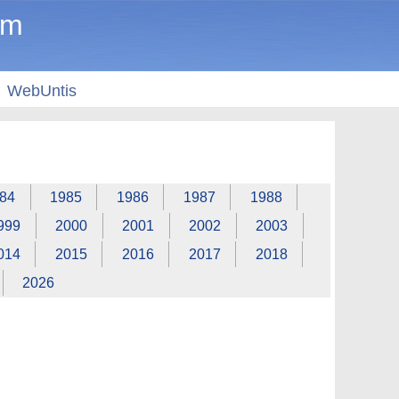
um
WebUntis
84
1985
1986
1987
1988
999
2000
2001
2002
2003
014
2015
2016
2017
2018
2026