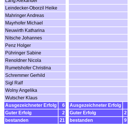
Lang Alexander
Leindecker-Oborzil Heike
Mahringer Andreas
Mayrhofer Michael
Neuwirth Katharina
Nitsche Johannes
Penz Holger
Pühringer Sabine
Renoldner Nicola
Rumetshofer Christina
Schremmer Gerhild
Sigl Ralf
Wolny Angelika
Wutscher Klaus
Ausgezeichneter Erfolg
6
Ausgezeichneter Erfolg
Guter Erfolg
2
Guter Erfolg
2
bestanden
21
bestanden
9