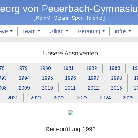
eorg von Peuerbach-Gymnasi
[
KomM
|
Steam
|
Sport
+
Talente
]
GvP
Team
Alltag
Beratung
Infos
Unsere Absolventen
78
1979
1980
1981
1982
1983
19
993
1994
1995
1996
1997
1998
1
008
2009
2010
2011
2012
2013
2
2020
2021
2022
2023
2024
2025
Reifeprüfung 1993