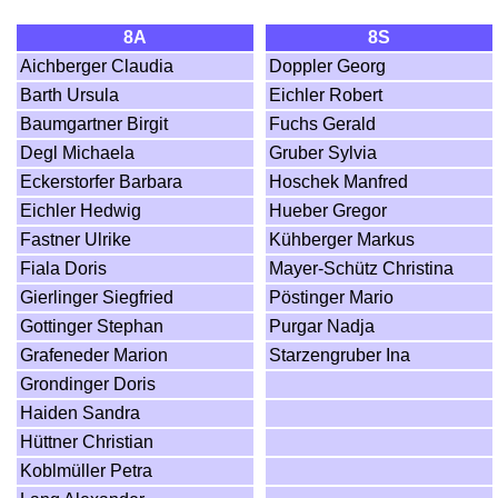
8A
8S
Aichberger Claudia
Doppler Georg
Barth Ursula
Eichler Robert
Baumgartner Birgit
Fuchs Gerald
Degl Michaela
Gruber Sylvia
Eckerstorfer Barbara
Hoschek Manfred
Eichler Hedwig
Hueber Gregor
Fastner Ulrike
Kühberger Markus
Fiala Doris
Mayer-Schütz Christina
Gierlinger Siegfried
Pöstinger Mario
Gottinger Stephan
Purgar Nadja
Grafeneder Marion
Starzengruber Ina
Grondinger Doris
Haiden Sandra
Hüttner Christian
Koblmüller Petra